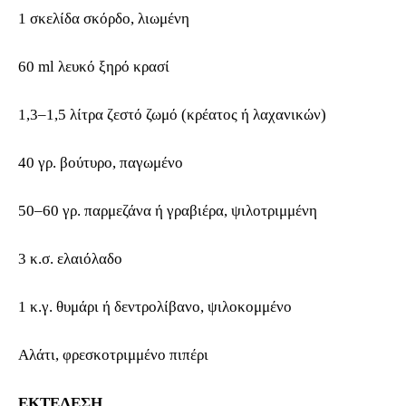
1 σκελίδα σκόρδο, λιωμένη
60 ml λευκό ξηρό κρασί
1,3–1,5 λίτρα ζεστό ζωμό (κρέατος ή λαχανικών)
40 γρ. βούτυρο, παγωμένο
50–60 γρ. παρμεζάνα ή γραβιέρα, ψιλοτριμμένη
3 κ.σ. ελαιόλαδο
1 κ.γ. θυμάρι ή δεντρολίβανο, ψιλοκομμένο
Αλάτι, φρεσκοτριμμένο πιπέρι
ΕΚΤΕΛΕΣΗ