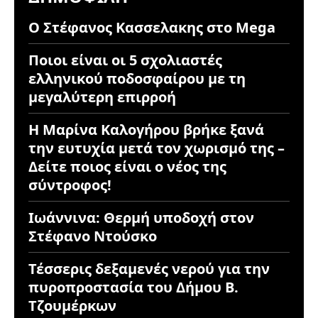
Ο Στέφανος Κασσελακης στο Mega
Ποιοι είναι οι 5 σχολιαστές
ελληνικού ποδοσφαίρου με τη
μεγαλύτερη επιρροή
Η Μαρίνα Καλογήρου βρήκε ξανά
την ευτυχία μετά τον χωρισμό της –
Δείτε ποιος είναι ο νέος της
σύντροφος!
Ιωάννινα: Θερμή υποδοχή στον
Στέφανο Ντούσκο
Τέσσερις δεξαμενές νερού για την
πυροπροστασία του Δήμου Β.
Τζουμέρκων