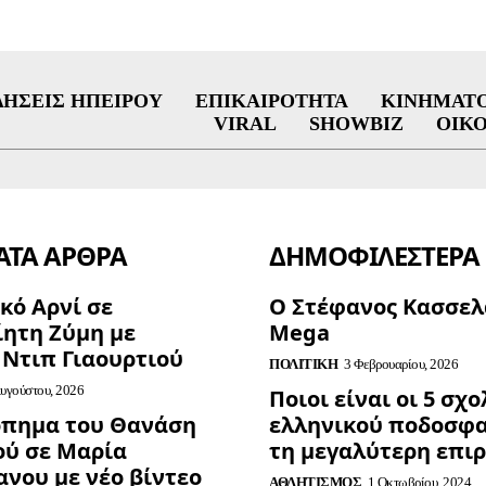
ΔΉΣΕΙΣ ΗΠΕΊΡΟΥ
ΕΠΙΚΑΙΡΌΤΗΤΑ
ΚΙΝΗΜΑΤ
VIRAL
SHOWBIZ
ΟΙΚ
ΤΑ ΑΡΘΡΑ
ΔΗΜΟΦΙΛΈΣΤΕΡΑ
κό Αρνί σε
Ο Στέφανος Κασσελ
ίητη Ζύμη με
Mega
 Ντιπ Γιαουρτιού
ΠΟΛΙΤΙΚΉ
3 Φεβρουαρίου, 2026
υγούστου, 2026
Ποιοι είναι οι 5 σχ
πημα του Θανάση
ελληνικού ποδοσφα
ού σε Μαρία
τη μεγαλύτερη επι
νου με νέο βίντεο
ΑΘΛΗΤΙΣΜΌΣ
1 Οκτωβρίου, 2024