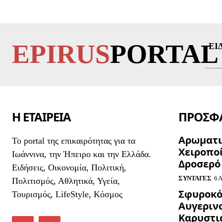
EPIRUS
PORTAL
ΕΙ
Η ΕΤΑΙΡΕΙΑ
ΠΡΟΣΦΑ
Αρωματι
To portal της επικαιρότητας για τα
Χειροπο
Ιωάννινα, την Ήπειρο και την Ελλάδα.
Δροσερό
Ειδήσεις, Οικονομία, Πολιτική,
ΣΥΝΤΑΓΈΣ
6 Α
Πολιτισμός, Αθλητικά, Υγεία,
Σφυροκό
Τουρισμός, LifeStyle, Κόσμος
Αυγεριν
Καρυστια