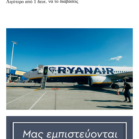
να το διαβάσεις
Λιγότερο από 1
δευτ.