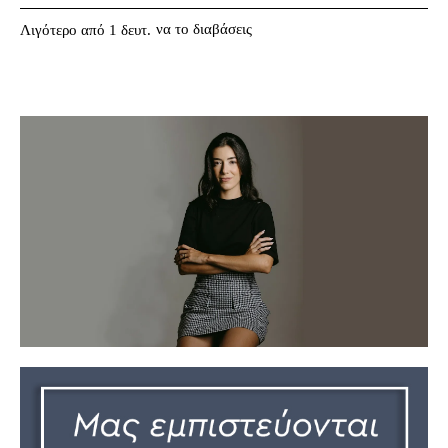
να το διαβάσεις
Λιγότερο από 1
δευτ.