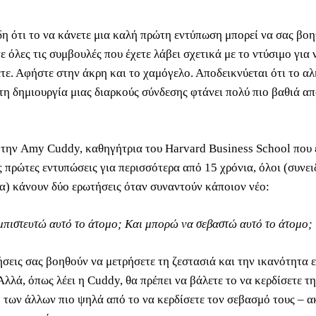
δη ότι το να κάνετε μια καλή πρώτη εντύπωση μπορεί να σας βοη
 όλες τις συμβουλές που έχετε λάβει σχετικά με το ντύσιμο για 
τε. Αφήστε στην άκρη και το χαμόγελο. Αποδεικνύεται ότι το αλ
 τη δημιουργία μιας διαρκούς σύνδεσης φτάνει πολύ πιο βαθιά α
την Amy Cuddy, καθηγήτρια του Harvard Business School που 
ς πρώτες εντυπώσεις για περισσότερα από 15 χρόνια, όλοι (συνει
α) κάνουν δύο ερωτήσεις όταν συναντούν κάποιον νέο:
πιστευτώ αυτό το άτομο; Και μπορώ να σεβαστώ αυτό το άτομο;
ήσεις σας βοηθούν να μετρήσετε τη ζεστασιά και την ικανότητα 
Αλλά, όπως λέει η Cuddy, θα πρέπει να βάλετε το να κερδίσετε τ
 των άλλων πιο ψηλά από το να κερδίσετε τον σεβασμό τους – α