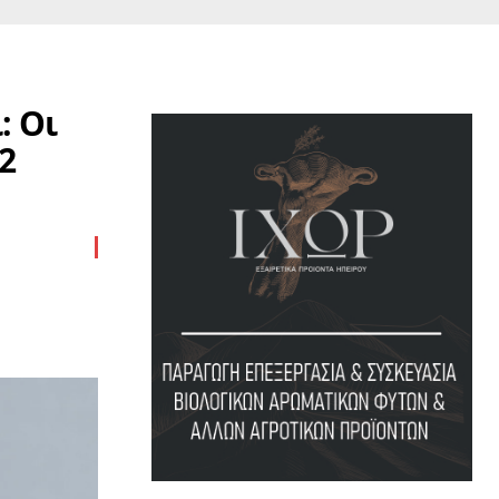
: Οι
2