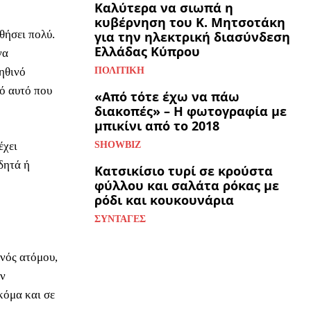
Καλύτερα να σιωπά η
κυβέρνηση του Κ. Μητσοτάκη
θήσει πολύ.
για την ηλεκτρική διασύνδεση
Ελλάδας Κύπρου
να
ηθινό
ΠΟΛΙΤΙΚΉ
πό αυτό που
«Από τότε έχω να πάω
διακοπές» – Η φωτογραφία με
μπικίνι από το 2018
έχει
SHOWBIZ
δητά ή
Κατσικίσιο τυρί σε κρούστα
φύλλου και σαλάτα ρόκας με
ρόδι και κουκουνάρια
ΣΥΝΤΑΓΈΣ
ενός ατόμου,
ην
κόμα και σε