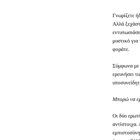
Γνωρίζετε ή
Αλλά ξεχάστε
εντυπωσιάσε
μυστικό για
φοράτε.
Σύμφωνα με 
ερευνήσει τι
υποσυνείδητ
Μπορώ να εμ
Οι δύο ερωτ
αντίστοιχα. 
εμπιστοσύνη