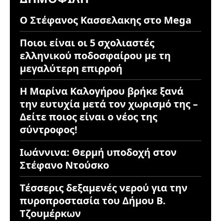
Ο Στέφανος Κασσελακης στο Mega
Ποιοι είναι οι 5 σχολιαστές
ελληνικού ποδοσφαίρου με τη
μεγαλύτερη επιρροή
Η Μαρίνα Καλογήρου βρήκε ξανά
την ευτυχία μετά τον χωρισμό της –
Δείτε ποιος είναι ο νέος της
σύντροφος!
Ιωάννινα: Θερμή υποδοχή στον
Στέφανο Ντούσκο
Τέσσερις δεξαμενές νερού για την
πυροπροστασία του Δήμου Β.
Τζουμέρκων