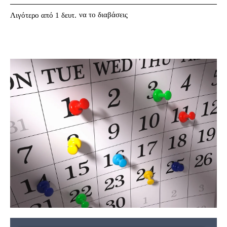
να το διαβάσεις
Λιγότερο από 1
δευτ.