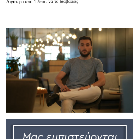
να το διαβάσεις
Λιγότερο από 1
δευτ.