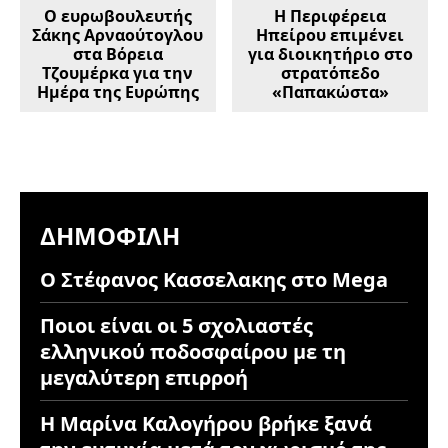
Ο ευρωβουλευτής
Η Περιφέρεια
Σάκης Αρναούτογλου
Ηπείρου επιμένει
στα Βόρεια
για διοικητήριο στο
Τζουμέρκα για την
στρατόπεδο
Ημέρα της Ευρώπης
«Παπακώστα»
ΔΗΜΟΦΙΛΉ
Ο Στέφανος Κασσελακης στο Mega
Ποιοι είναι οι 5 σχολιαστές
ελληνικού ποδοσφαίρου με τη
μεγαλύτερη επιρροή
Η Μαρίνα Καλογήρου βρήκε ξανά