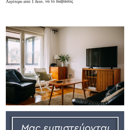
να το διαβάσεις
Λιγότερο από 1
δευτ.