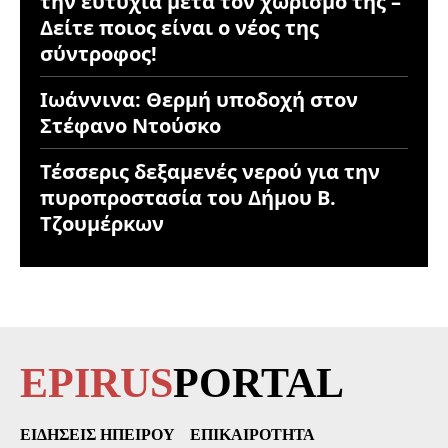
την ευτυχία μετά τον χωρισμό της –
Δείτε ποιος είναι ο νέος της
σύντροφος!
Ιωάννινα: Θερμή υποδοχή στον
Στέφανο Ντούσκο
Τέσσερις δεξαμενές νερού για την
πυροπροστασία του Δήμου Β.
Τζουμέρκων
EPIRUS
PORTAL
ΕΙΔΉΣΕΙΣ ΗΠΕΊΡΟΥ
ΕΠΙΚΑΙΡΌΤΗΤΑ