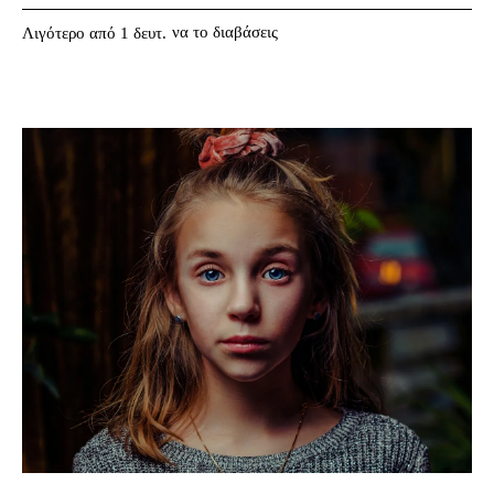
να το διαβάσεις
Λιγότερο από 1
δευτ.