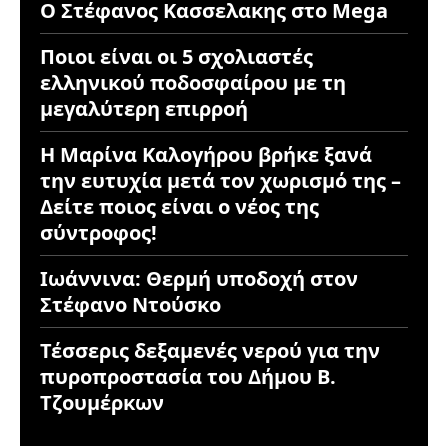
Ο Στέφανος Κασσελακης στο Mega
Ποιοι είναι οι 5 σχολιαστές
ελληνικού ποδοσφαίρου με τη
μεγαλύτερη επιρροή
Η Μαρίνα Καλογήρου βρήκε ξανά
την ευτυχία μετά τον χωρισμό της –
Δείτε ποιος είναι ο νέος της
σύντροφος!
Ιωάννινα: Θερμή υποδοχή στον
Στέφανο Ντούσκο
Τέσσερις δεξαμενές νερού για την
πυροπροστασία του Δήμου Β.
Τζουμέρκων