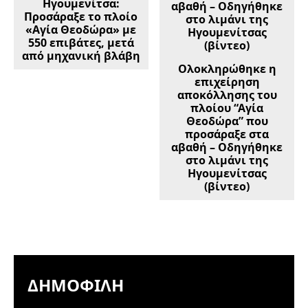
Ηγουμενίτσα:
Προσάραξε το πλοίο
«Αγία Θεοδώρα» με
550 επιβάτες, μετά
από μηχανική βλάβη
Ολοκληρώθηκε η
επιχείρηση
αποκόλλησης του
πλοίου “Αγία
Θεοδώρα” που
προσάραξε στα
αβαθή – Οδηγήθηκε
στο λιμάνι της
Ηγουμενίτσας
(βίντεο)
ΔΗΜΟΦΙΛΉ