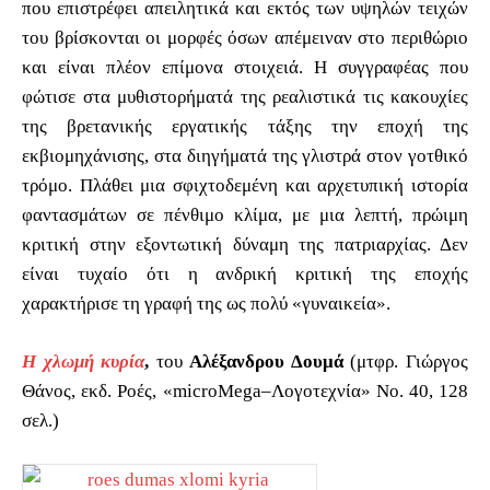
που επιστρέφει απειλητικά και εκτός των υψηλών τειχών
του βρίσκονται οι μορφές όσων απέμειναν στο περιθώριο
και είναι πλέον επίμονα στοιχειά. Η συγγραφέας που
φώτισε στα μυθιστορήματά της ρεαλιστικά τις κακουχίες
της βρετανικής εργατικής τάξης την εποχή της
εκβιομηχάνισης
, στα διηγήματά της γλιστρά στον γοτθικό
τρόμο. Πλάθει μια σφιχτοδεμένη και αρχετυπική ιστορία
φαντασμάτων σε πένθιμο κλίμα, με μια λεπτή, πρώιμη
κριτική στην εξοντωτική δύναμη της πατριαρχίας. Δεν
είναι τυχαίο ότι η ανδρική κριτική της εποχής
χαρακτήρισε τη γραφή της ως πολύ «γυναικεία».
Η χλωμή κυρία
,
του
Αλέξανδρου Δουμά
(μτφρ. Γιώργος
Θάνος, εκδ. Ροές, «microMega–Λογοτεχνία» Νο. 40, 128
σελ.)