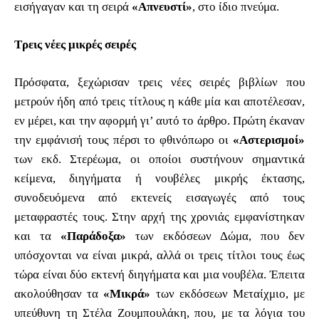
εισήγαγαν και τη σειρά
«Απνευστί»
, στο ίδιο πνεύμα.
Τρεις νέες μικρές σειρές
Πρόσφατα, ξεχώρισαν τρεις νέες σειρές βιβλίων που
μετρούν ήδη από τρεις τίτλους η κάθε μία και αποτέλεσαν,
εν μέρει, και την αφορμή γι’ αυτό το άρθρο. Πρώτη έκαναν
την εμφάνισή τους πέρσι το φθινόπωρο οι
«Αστερισμοί»
των εκδ. Στερέωμα, οι οποίοι συστήνουν σημαντικά
κείμενα, διηγήματα ή νουβέλες μικρής έκτασης,
συνοδευόμενα από εκτενείς εισαγωγές από τους
μεταφραστές τους. Στην αρχή της χρονιάς εμφανίστηκαν
και τα
«Παράδοξα»
των εκδόσεων Δώμα, που δεν
υπόσχονται να είναι μικρά, αλλά οι τρεις τίτλοι τους έως
τώρα είναι δύο εκτενή διηγήματα και μια νουβέλα. Έπειτα
ακολούθησαν τα
«Μικρά»
των εκδόσεων Μεταίχμιο, με
υπεύθυνη τη Στέλα Ζουμπουλάκη, που, με τα λόγια του