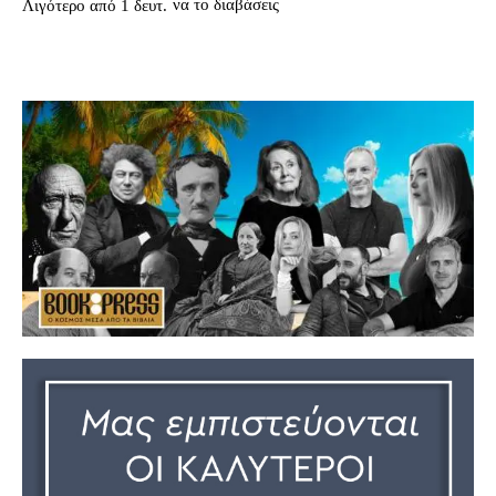
να το διαβάσεις
Λιγότερο από 1
δευτ.