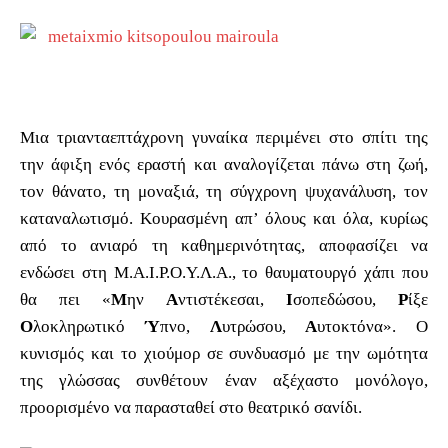
Μια τριανταεπτάχρονη γυναίκα περιμένει στο σπίτι της
την άφιξη ενός εραστή και αναλογίζεται πάνω στη ζωή,
τον θάνατο, τη μοναξιά, τη σύγχρονη ψυχανάλυση, τον
καταναλωτισμό. Κουρασμένη απ’ όλους και όλα, κυρίως
από το ανιαρό τη καθημερινότητας, αποφασίζει να
ενδώσει στη Μ.Α.Ι.Ρ.Ο.Υ.Λ.Α., το θαυματουργό χάπι που
θα πει «
Μ
ην
Α
ντιστέκεσαι,
Ι
σοπεδώσου,
Ρ
ίξε
Ο
λοκληρωτικό
Ύ
πνο,
Λ
υτρώσου,
Α
υτοκτόνα». Ο
κυνισμός και το χιούμορ σε συνδυασμό με την ωμότητα
της γλώσσας συνθέτουν έναν αξέχαστο μονόλογο,
προορισμένο να παρασταθεί στο θεατρικό σανίδι.