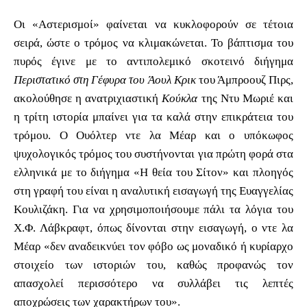
Οι «Αστερισμοί» φαίνεται να κυκλοφορούν σε τέτοια
σειρά, ώστε ο τρόμος να κλιμακώνεται. Το βάπτισμα του
πυρός έγινε με το αντιπολεμικό σκοτεινό διήγημα
Περιστατικό στη Γέφυρα του Άουλ Κρικ
του Άμπροουζ Πιρς,
ακολούθησε η ανατριχιαστική
Κούκλα
της Ντυ Μωριέ και
η τρίτη ιστορία μπαίνει για τα καλά στην επικράτεια του
τρόμου. Ο Ουόλτερ ντε λα Μέαρ και ο υπόκωφος
ψυχολογικός τρόμος του συστήνονται για πρώτη φορά στα
ελληνικά με το διήγημα «Η θεία του Σίτον» και πλοηγός
στη γραφή του είναι η αναλυτική εισαγωγή της Ευαγγελίας
Κουλιζάκη. Για να χρησιμοποιήσουμε πάλι τα λόγια του
Χ.Φ. Λάβκραφτ, όπως δίνονται στην εισαγωγή, ο ντε λα
Μέαρ «δεν αναδεικνύει τον φόβο ως μοναδικό ή κυρίαρχο
στοιχείο των ιστοριών του, καθώς προφανώς τον
απασχολεί περισσότερο να συλλάβει τις λεπτές
αποχρώσεις των χαρακτήρων του».