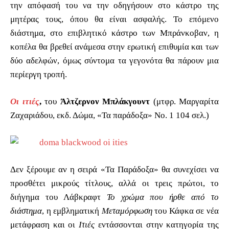
την απόφασή του να την οδηγήσουν στο κάστρο της
μητέρας τους, όπου θα είναι ασφαλής. Το επόμενο
διάστημα, στο επιβλητικό κάστρο των Μπράνκοβαν, η
κοπέλα θα βρεθεί ανάμεσα στην ερωτική επιθυμία και των
δύο αδελφών, όμως σύντομα τα γεγονότα θα πάρουν μια
περίεργη τροπή.
Οι ιτιές
,
του
Άλτζερνον Μπλάκγουντ
(μτφρ. Μαργαρίτα
Ζαχαριάδου, εκδ. Δώμα, «Τα παράδοξα» Νο. 1 104 σελ.)
Δεν ξέρουμε αν η σειρά «Τα Παράδοξα» θα συνεχίσει να
προσθέτει μικρούς τίτλους, αλλά οι τρεις πρώτοι, το
διήγημα του Λάβκραφτ
Το χρώμα που ήρθε από το
διάστημα
, η εμβληματική
Μεταμόρφωση
του Κάφκα σε νέα
μετάφραση και οι
Ιτιές
εντάσσονται στην κατηγορία της