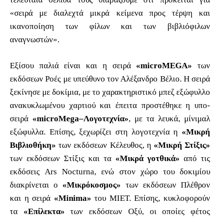
«σειρά με διαλεχτά μικρά κείμενα προς τέρψη και
ικανοποίηση των φίλων και των βιβλιόφιλων
αναγνωστών».
Εξίσου παλιά είναι και η σειρά
«microMEGA»
των
εκδόσεων Ροές με υπεύθυνο τον Αλέξανδρο Βέλιο. Η σειρά
ξεκίνησε με δοκίμια, με το χαρακτηριστικό μπεζ εξώφυλλο
ανακυκλωμένου χαρτιού και έπειτα προστέθηκε η υπο-
σειρά
«microMega–Λογοτεχνία»
, με τα λευκά, μίνιμαλ
εξώφυλλα. Επίσης, ξεχωρίζει στη λογοτεχνία η
«Μικρή
Βιβλιοθήκη»
των εκδόσεων Κέλευθος, η
«Μικρή Στίξις»
των εκδόσεων Στίξις και τα
«Μικρά γοτθικά»
από τις
εκδόσεις Ars Nocturna, ενώ στον χώρο του δοκιμίου
διακρίνεται ο
«Μικρόκοσμος»
των εκδόσεων Πλέθρον
και η σειρά
«Minima»
του ΜΙΕΤ. Επίσης, κυκλοφορούν
τα
«Επίλεκτα»
των εκδόσεων Οξύ, οι οποίες φέτος