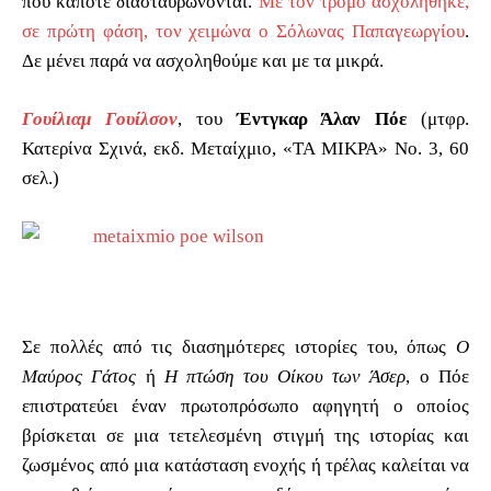
που κάποτε διασταυρώνονται.
Με τον τρόμο ασχολήθηκε,
σε πρώτη φάση, τον χειμώνα ο Σόλωνας Παπαγεωργίου
.
Δε μένει παρά να ασχοληθούμε και με τα μικρά.
Γουίλιαμ Γουίλσον
, του
Έντγκαρ Άλαν Πόε
(μτφρ.
Κατερίνα Σχινά, εκδ. Μεταίχμιο, «ΤΑ ΜΙΚΡΑ» Νο. 3, 60
σελ.)
Σε πολλές από τις διασημότερες ιστορίες του, όπως
Ο
Μαύρος Γάτος
ή
Η πτώση του Οίκου των Άσερ
, ο Πόε
επιστρατεύει έναν πρωτοπρόσωπο αφηγητή ο οποίος
βρίσκεται σε μια τετελεσμένη στιγμή της ιστορίας και
ζωσμένος από μια κατάσταση ενοχής ή τρέλας καλείται να