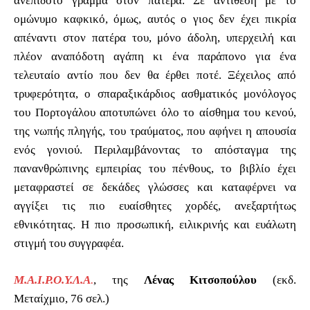
ανεπίδοτο γράμμα στον πατέρα. Σε αντίθεση με το
ομώνυμο καφκικό, όμως, αυτός ο γιος δεν έχει πικρία
απέναντι στον πατέρα του, μόνο άδολη, υπερχειλή και
πλέον αναπόδοτη αγάπη κι ένα παράπονο για ένα
τελευταίο αντίο που δεν θα έρθει ποτέ. Ξέχειλος από
τρυφερότητα, ο σπαραξικάρδιος ασθματικός μονόλογος
του Πορτογάλου αποτυπώνει όλο το αίσθημα του κενού,
της νωπής πληγής, του τραύματος, που αφήνει η απουσία
ενός γονιού. Περιλαμβάνοντας το απόσταγμα της
πανανθρώπινης εμπειρίας του πένθους, το βιβλίο έχει
μεταφραστεί σε δεκάδες γλώσσες και καταφέρνει να
αγγίξει τις πιο ευαίσθητες χορδές, ανεξαρτήτως
εθνικότητας. Η πιο προσωπική, ειλικρινής και ευάλωτη
στιγμή του συγγραφέα.
Μ.Α.Ι.Ρ.Ο.Υ.Λ.Α
.
, της
Λένας Κιτσοπούλου
(εκδ.
Μεταίχμιο, 76 σελ.)