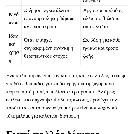
συνέπεια
Στέρηση, εγκατάλειψη,
Αργότερη πρόοδος,
Κίνδ
επαναπρόσληψη βάρους
αλλά πιο βιώσιμο
υνος
αν είναι ακραία
αποτέλεσμα
Ιδαν
Όταν υπάρχει
Ως βάση για κάθε
ική
συγκεκριμένη ανάγκη ή
ηλικία και τρόπο
χρήσ
θεραπευτικός στόχος
ζωής
η
Ένα απλό παράδειγμα: αν κάποιος κόψει εντελώς το ψωμί
για δύο εβδομάδες για να δει γρήγορα τη ζυγαριά να
πέφτει, αυτό μοιάζει με δίαιτα περιορισμού. Αν όμως
επιλέγει πιο συχνά ψωμί ολικής άλεσης, προσέχει την
ποσότητα και το συνδυάζει με πρωτεΐνη και λαχανικά,
τότε μιλάμε για καλύτερη διατροφή.