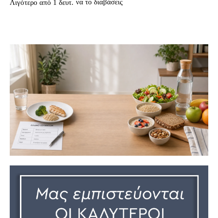
να το διαβάσεις
Λιγότερο από 1
δευτ.