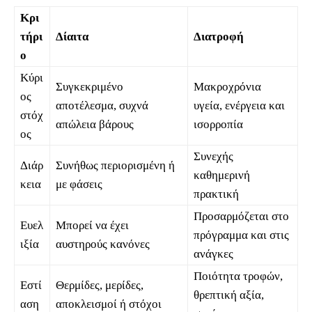
Κρι
τήρι
Δίαιτα
Διατροφή
ο
Κύρι
Συγκεκριμένο
Μακροχρόνια
ος
αποτέλεσμα, συχνά
υγεία, ενέργεια και
στόχ
απώλεια βάρους
ισορροπία
ος
Συνεχής
Διάρ
Συνήθως περιορισμένη ή
καθημερινή
κεια
με φάσεις
πρακτική
Προσαρμόζεται στο
Ευελ
Μπορεί να έχει
πρόγραμμα και στις
ιξία
αυστηρούς κανόνες
ανάγκες
Ποιότητα τροφών,
Εστί
Θερμίδες, μερίδες,
θρεπτική αξία,
αση
αποκλεισμοί ή στόχοι