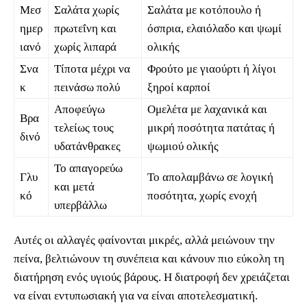
Μεσ
Σαλάτα χωρίς
Σαλάτα με κοτόπουλο ή
ημερ
πρωτεΐνη και
όσπρια, ελαιόλαδο και ψωμί
ιανό
χωρίς λιπαρά
ολικής
Σνα
Τίποτα μέχρι να
Φρούτο με γιαούρτι ή λίγοι
κ
πεινάσω πολύ
ξηροί καρποί
Αποφεύγω
Ομελέτα με λαχανικά και
Βρα
τελείως τους
μικρή ποσότητα πατάτας ή
δινό
υδατάνθρακες
ψωμιού ολικής
Το απαγορεύω
Γλυ
Το απολαμβάνω σε λογική
και μετά
κό
ποσότητα, χωρίς ενοχή
υπερβάλλω
Αυτές οι αλλαγές φαίνονται μικρές, αλλά μειώνουν την
πείνα, βελτιώνουν τη συνέπεια και κάνουν πιο εύκολη τη
διατήρηση ενός υγιούς βάρους. Η διατροφή δεν χρειάζεται
να είναι εντυπωσιακή για να είναι αποτελεσματική.