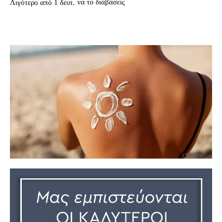
να το διαβάσεις
Λιγότερο από 1
δευτ.