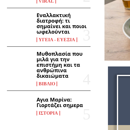
VIRAL
Εναλλακτική
διατροφή: τι
σημαίνει και ποιοι
ωφελούνται
ΥΓΕΊΑ - ΕΥΕΞΊΑ
Μυθοπλασία που
μιλά για την
επιστήμη και τα
ανθρώπινα
δικαιώματα
ΒΙΒΛΊΟ
Αγια Μαρίνα:
Γιορτάζει σημερα
ΙΣΤΟΡΊΑ