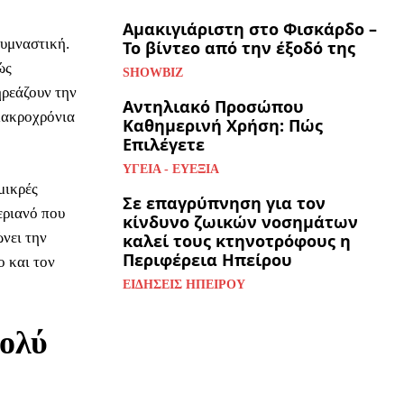
Αμακιγιάριστη στο Φισκάρδο –
γυμναστική.
Το βίντεο από την έξοδό της
ώς
SHOWBIZ
ηρεάζουν την
Αντηλιακό Προσώπου
 μακροχρόνια
Καθημερινή Χρήση: Πώς
Επιλέγετε
ΥΓΕΊΑ - ΕΥΕΞΊΑ
μικρές
Σε επαγρύπνηση για τον
εριανό που
κίνδυνο ζωικών νοσημάτων
ώνει την
καλεί τους κτηνοτρόφους η
Περιφέρεια Ηπείρου
ο και τον
ΕΙΔΉΣΕΙΣ ΗΠΕΊΡΟΥ
πολύ