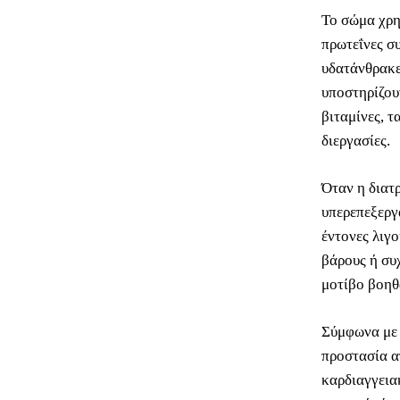
Το σώμα χρη
πρωτεΐνες σ
υδατάνθρακε
υποστηρίζου
βιταμίνες, τ
διεργασίες.
Όταν η διατρ
υπερεπεξεργ
έντονες λιγο
βάρους ή συ
μοτίβο βοηθ
Σύμφωνα με
προστασία α
καρδιαγγειακ