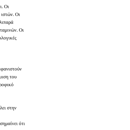
ι. Οι
 ιστών. Οι
 λιπαρά
ταμινών. Οι
ολογικές
μφανιστούν
μιση του
τροφικό
λει στην
σημαίνει ότι