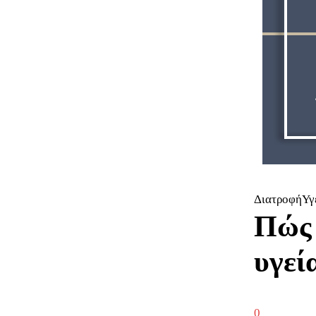
ΔιατροφήΥγ
Πώς 
υγεί
0