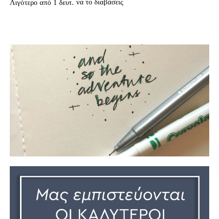
να το διαβάσεις
Λιγότερο από 1
δευτ.