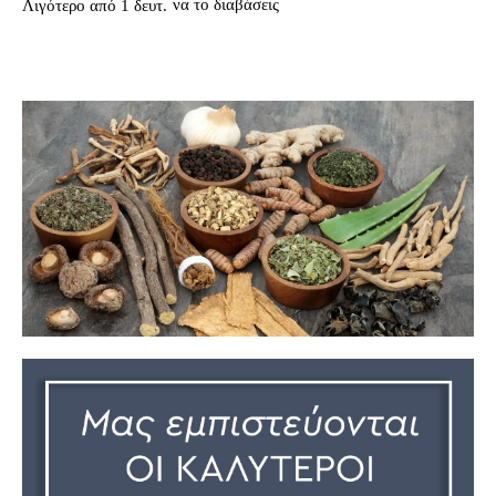
να το διαβάσεις
Λιγότερο από 1
δευτ.