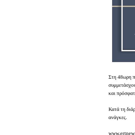
Στη 48ωρη π
συμμετάσχου
και πρόσφατ
Κατά τη διά
ανάγκες.
www.ertnew