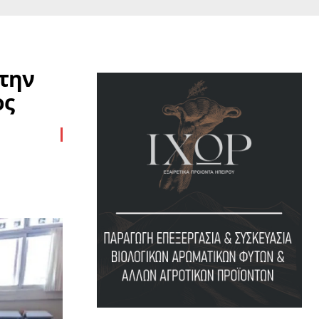
την
ος