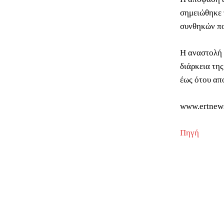
σημειώθηκε 
συνθηκών πο
Η αναστολή 
διάρκεια τη
έως ότου απ
www.ertnew
Πηγή