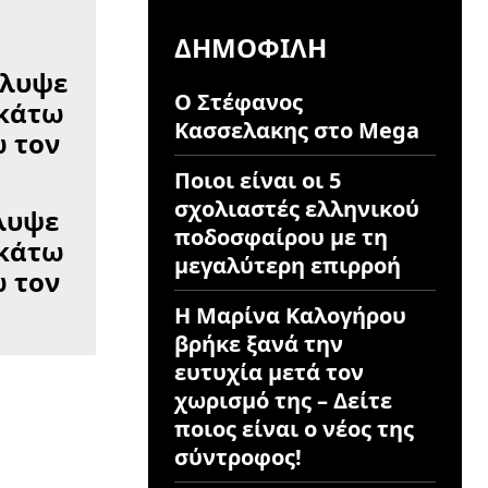
ΔΗΜΟΦΙΛΉ
Ο Στέφανος
Κασσελακης στο Mega
Ποιοι είναι οι 5
σχολιαστές ελληνικού
λυψε
ποδοσφαίρου με τη
 κάτω
μεγαλύτερη επιρροή
ώ τον
Η Μαρίνα Καλογήρου
βρήκε ξανά την
ευτυχία μετά τον
χωρισμό της – Δείτε
ποιος είναι ο νέος της
σύντροφος!