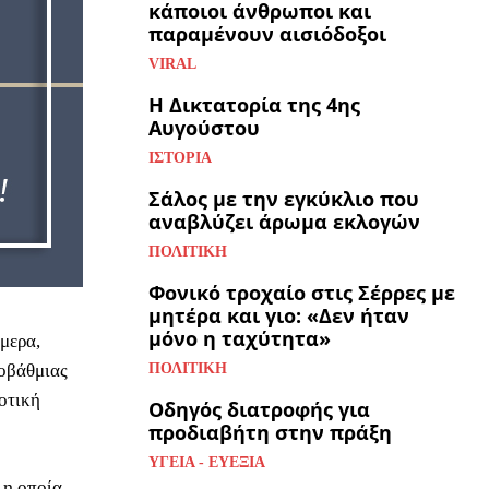
κάποιοι άνθρωποι και
παραμένουν αισιόδοξοι
VIRAL
Η Δικτατορία της 4ης
Αυγούστου
ΙΣΤΟΡΊΑ
Σάλος με την εγκύκλιο που
αναβλύζει άρωμα εκλογών
ΠΟΛΙΤΙΚΉ
Φονικό τροχαίο στις Σέρρες με
μητέρα και γιο: «Δεν ήταν
μόνο η ταχύτητα»
μερα,
οβάθμιας
ΠΟΛΙΤΙΚΉ
οτική
Οδηγός διατροφής για
προδιαβήτη στην πράξη
ΥΓΕΊΑ - ΕΥΕΞΊΑ
 η οποία