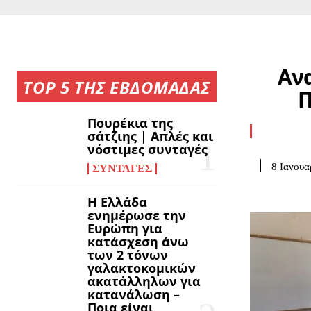
Ανα
TOP 5 ΤΗΣ ΕΒΔΟΜΑΔΑΣ
Π
Πουρέκια της
σάτζιης | Απλές και
νόστιμες συνταγές
8 Ιανουα
ΣΥΝΤΑΓΈΣ
Η Ελλάδα
ενημέρωσε την
Ευρώπη για
κατάσχεση άνω
των 2 τόνων
γαλακτοκομικών
ακατάλληλων για
κατανάλωση –
Ποια είναι