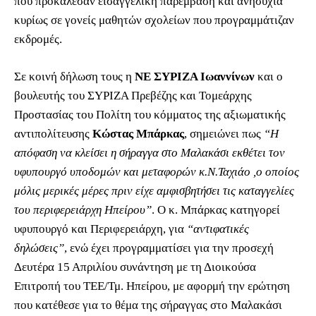
που προκάλεσαν εισαγγελική παρέμβαση και ανησυχία
κυρίως σε γονείς μαθητών σχολείων που προγραμμάτιζαν
εκδρομές.
Σε κοινή δήλωση τους η
ΝΕ ΣΥΡΙΖΑ Ιωαννίνων
και ο
βουλευτής του ΣΥΡΙΖΑ Πρεβέζης και Τομεάρχης
Προστασίας του Πολίτη του κόμματος της αξιωματικής
αντιπολίτευσης
Κώστας Μπάρκας
, σημειώνει πως
“Η
απόφαση να κλείσει η σήραγγα στο Μαλακάσι εκθέτει τον
υφυπουργό υποδομών και μεταφορών κ.Ν.Ταχιάο ,ο οποίος
μόλις μερικές μέρες πριν είχε αμφισβητήσει τις καταγγελίες
του περιφερειάρχη Ηπείρου”
. Ο κ. Μπάρκας κατηγορεί
υφυπουργό και Περιφερειάρχη, για
“αντιφατικές
δηλώσεις”
, ενώ έχει προγραμματίσει για την προσεχή
Δευτέρα 15 Απριλίου συνάντηση με τη Διοικούσα
Επιτροπή του ΤΕΕ/Τμ. Ηπείρου, με αφορμή την ερώτηση
που κατέθεσε για το θέμα της σήραγγας στο Μαλακάσι