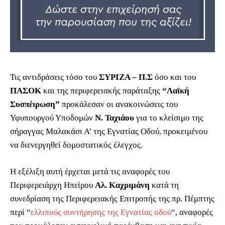
Τις αντιδράσεις τόσο του
ΣΥΡΙΖΑ – Π.Σ
όσο και του
ΠΑΣΟΚ
και της περιφερειακής παράταξης
“Λαϊκή
Συσπέιρωση”
προκάλεσαν οι ανακοινώσεις του
Υφυπουργού Υποδομών
Ν. Ταχιάου
για το κλείσιμο της
σήραγγας Μαλακάσι Α’ της Εγνατίας Οδού, προκειμένου
να διενεργηθεί δομοστατικός έλεγχος.
Η εξέλιξη αυτή έρχεται μετά τις αναφορές του
Περιφερειάρχη Ηπείρου
Αλ. Καχριμάνη
κατά τη
συνεδρίαση της Περιφερειακής Επιτροπής της πρ. Πέμπτης
περί “
ελλιπούς συντήρησης της Εγνατίας οδού
“, αναφορές