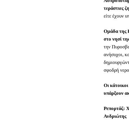
Ασπροπόταμ
τεράστιες ζη
είτε έχουν υ
Ομάδα της
στο νησί τη
την Πυροσβε
ανήσυχοι, κ
δημιουργώντ
σφοδρή νερο
Οι κάτοικοι
υπάρξουν ακ
Ρεπορτάζ: Χ
Ανδριώτης