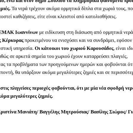
ο, ενώ και στον δήμο Σουλίου τα πλημμυρικά φαινόμενα προ
μιές.
Τα νερά τρέχουν ακόμα ορμητικά δίπλα στα χωριά τους, π
ποστεί καθιζήσεις, είτε είναι κλειστοί από κατολισθήσεις
.
 ΕΜΑΚ Ιωαννίνων
με ειδίκευση στη διάσωση από ορμητικά νερά
ς Κέρκυρας
προκειμένου να ενισχύσει και να συνδράμει, εφόσον 
στική υπηρεσία.
Οι κάτοικοι του χωριού Καρουσάδες
, είναι ιδ
αθώς σε αρκετά σημεία του χωριού έχουν καταρρεύσει πλαγιές,
ας τα προβλήματα των προηγούμενων ημερών και φοβούνται ότι
ποντή, θα υπάρξουν ακόμα μεγαλύτερες ζημιές και σε περισσότε
 στις πληγείσες περιοχές φοβούνται, ότι με μία νέα σφοδρή νε
όμα μεγαλύτερες ζημιές.
ριστίνα Μανιάτη/ Βαγγέλης Μητρούσιας/ Βασίλης Σιώμος/ Γι