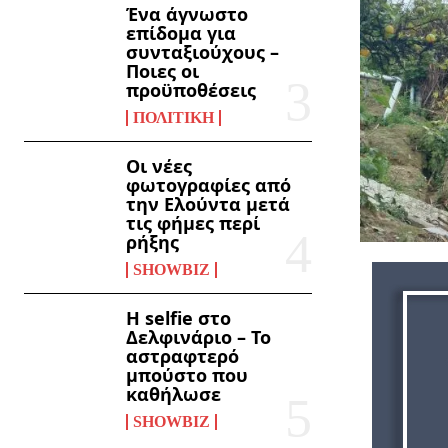
Ένα άγνωστο
επίδομα για
συνταξιούχους –
Ποιες οι
προϋποθέσεις
ΠΟΛΙΤΙΚΉ
Οι νέες
φωτογραφίες από
την Ελούντα μετά
τις φήμες περί
ρήξης
SHOWBIZ
Η selfie στο
Δελφινάριο – Το
αστραφτερό
μπούστο που
καθήλωσε
SHOWBIZ