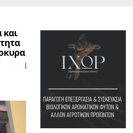
 και
ότητα
έρκυρα