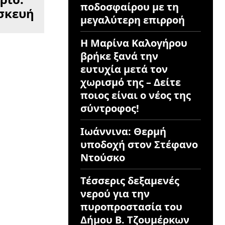
ποδοσφαίρου με τη
σκευή
μεγαλύτερη επιρροή
Η Μαρίνα Καλογήρου
βρήκε ξανά την
ευτυχία μετά τον
χωρισμό της – Δείτε
ποιος είναι ο νέος της
σύντροφος!
Ιωάννινα: Θερμή
υποδοχή στον Στέφανο
Ντούσκο
Τέσσερις δεξαμενές
νερού για την
πυροπροστασία του
Δήμου Β. Τζουμέρκων