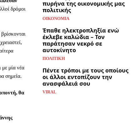
κάλεσαν
πυρήνα της οικονομικής μας
ολλοί δρόμοι
πολιτικής
ΟΙΚΟΝΟΜΊΑ
Έπαθε ηλεκτροπληξία ενώ
 βρίσκονται
έκλεβε καλώδια – Τον
χρειαστεί,
παράτησαν νεκρό σε
αυτοκίνητο
ιαίτερα
ΠΟΛΙΤΙΚΉ
 με μία νέα
Πέντε τρόποι με τους οποίους
ρα σημεία.
οι άλλοι εντοπίζουν την
ανασφάλειά σου
ροποντή, θα
VIRAL
άννης