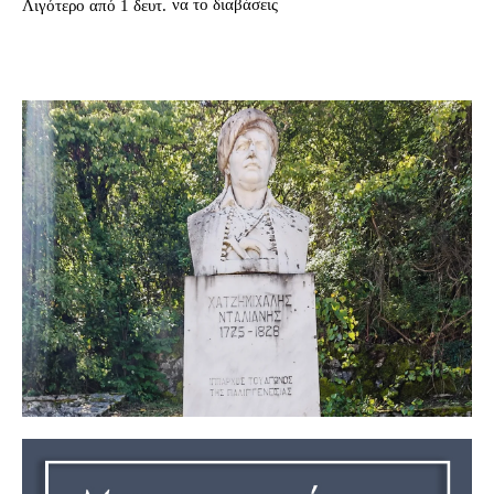
να το διαβάσεις
Λιγότερο από 1
δευτ.