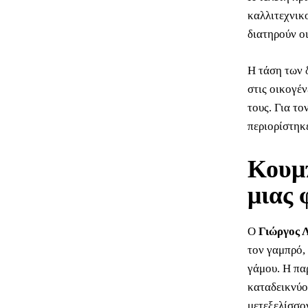
καλλιτεχνικ
διατηρούν ο
Η τάση των 
στις οικογέ
τους. Για το
περιορίστηκ
Κουμπ
μιας 
Ο
Γιώργος Λ
τον γαμπρό,
γάμου. Η πα
καταδεικνύο
μετεξελίσσο