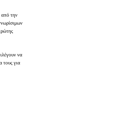
 από την
γνωρίσιμων
πρώτης
πιλέγουν να
α τους για