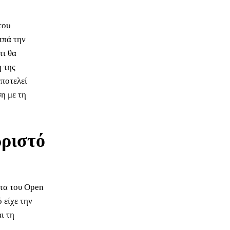
του
ππά την
τι θα
 της
αποτελεί
η με τη
ωριστό
ητα του Open
 είχε την
ι τη