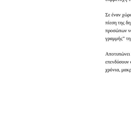
Σε έναν χώρ
πίεση της δ
προσώπων να
γραμμής” της
Αποτυπώνει 
επενδύσουν 
χρόνια, μακ