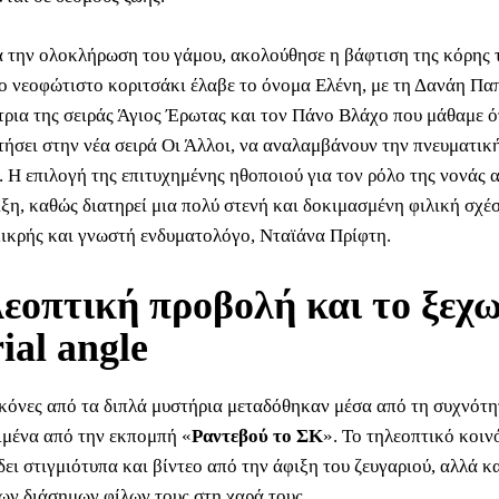
 την ολοκλήρωση του γάμου, ακολούθησε η βάφτιση της κόρης 
Το νεοφώτιστο κοριτσάκι έλαβε το όνομα Ελένη, με τη Δανάη Πα
ρια της σειράς Άγιος Έρωτας και τον Πάνο Βλάχο που μάθαμε ό
ήσει στην νέα σειρά Οι Άλλοι, να αναλαμβάνουν την πνευματική
 Η επιλογή της επιτυχημένης ηθοποιού για τον ρόλο της νονάς 
ιξη, καθώς διατηρεί μια πολύ στενή και δοκιμασμένη φιλική σχέσ
μικρής και γνωστή ενδυματολόγο, Νταϊάνα Πρίφτη.
εοπτική προβολή και το ξεχ
rial angle
ικόνες από τα διπλά μυστήρια μεταδόθηκαν μέσα από τη συχνότ
ιμένα από την εκπομπή «
Ραντεβού το ΣΚ
». Το τηλεοπτικό κοινό
δει στιγμιότυπα και βίντεο από την άφιξη του ζευγαριού, αλλά κα
ων διάσημων φίλων τους στη χαρά τους.