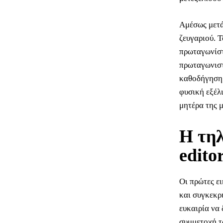
Αμέσως μετά
ζευγαριού. 
πρωταγωνίστ
πρωταγωνιστ
καθοδήγηση.
φυσική εξέλ
μητέρα της 
Η τηλ
edito
Οι πρώτες ε
και συγκεκρ
ευκαιρία να 
συμμετοχή τ