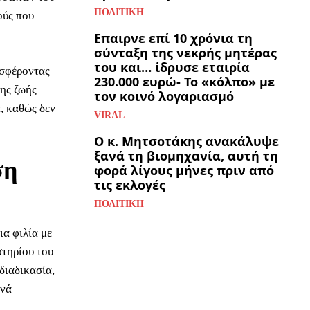
ΠΟΛΙΤΙΚΉ
ούς που
Επαιρνε επί 10 χρόνια τη
σύνταξη της νεκρής μητέρας
του και… ίδρυσε εταιρία
οσφέροντας
230.000 ευρώ- Το «κόλπο» με
της ζωής
τον κοινό λογαριασμό
, καθώς δεν
VIRAL
Ο κ. Μητσοτάκης ανακάλυψε
ξανά τη βιομηχανία, αυτή τη
ση
φορά λίγους μήνες πριν από
τις εκλογές
ΠΟΛΙΤΙΚΉ
ια φιλία με
στηρίου του
διαδικασία,
χνά