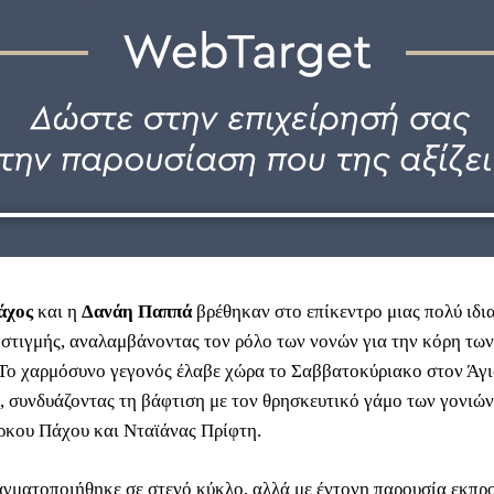
άχος
και η
Δανάη Παππά
βρέθηκαν στο επίκεντρο μιας πολύ ιδι
στιγμής, αναλαμβάνοντας τον ρόλο των νονών για την κόρη τω
 Το χαρμόσυνο γεγονός έλαβε χώρα το Σαββατοκύριακο στον Άγ
, συνδυάζοντας τη βάφτιση με τον θρησκευτικό γάμο των γονιών
ρκου Πάχου και Νταϊάνας Πρίφτη.
αγματοποιήθηκε σε στενό κύκλο, αλλά με έντονη παρουσία εκπ