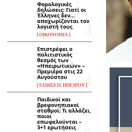
Φορολογικές
δηλώσεις: Γιατί οι
Έλληνες δεν…
αποχωρίζονται τον
λογιστή τους
ΟΙΚΟΝΟΜΊΑ
Επιστρέφει ο
πολιτιστικός
θεσμός των
«Ηπειρωτικών» –
Πρεμιέρα στις 22
Αυγούστου
ΕΙΔΉΣΕΙΣ ΗΠΕΊΡΟΥ
Παιδικοί και
βρεφονηπιακοί
σταθμοί: Τι αλλάζει,
ποιοι
επωφελούνται –
3+1 ερωτήσεις