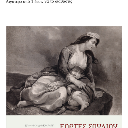
να το διαβάσεις
Λιγότερο από 1
δευτ.