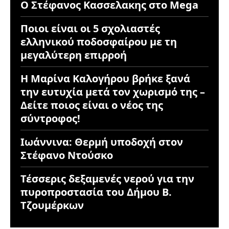
Ο Στέφανος Κασσελακης στο Mega
Ποιοι είναι οι 5 σχολιαστές
ελληνικού ποδοσφαίρου με τη
μεγαλύτερη επιρροή
Η Μαρίνα Καλογήρου βρήκε ξανά
την ευτυχία μετά τον χωρισμό της –
Δείτε ποιος είναι ο νέος της
σύντροφος!
Ιωάννινα: Θερμή υποδοχή στον
Στέφανο Ντούσκο
Τέσσερις δεξαμενές νερού για την
πυροπροστασία του Δήμου Β.
Τζουμέρκων