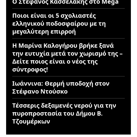
Ο Στέφανος Κασσελακης στο Mega
Ποιοι είναι οι 5 σχολιαστές
ελληνικού ποδοσφαίρου με τη
μεγαλύτερη επιρροή
Η Μαρίνα Καλογήρου βρήκε ξανά
την ευτυχία μετά τον χωρισμό της –
Δείτε ποιος είναι ο νέος της
σύντροφος!
Ιωάννινα: Θερμή υποδοχή στον
Στέφανο Ντούσκο
Τέσσερις δεξαμενές νερού για την
πυροπροστασία του Δήμου Β.
Τζουμέρκων