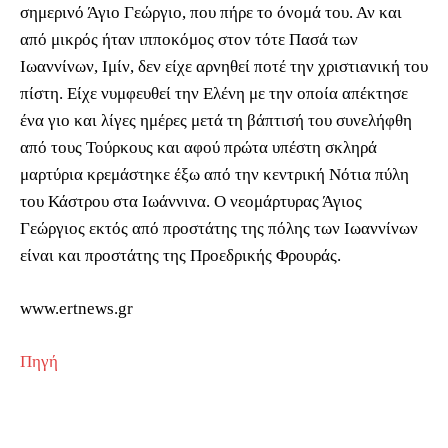
σημερινό Άγιο Γεώργιο, που πήρε το όνομά του. Αν και
από μικρός ήταν ιπποκόμος στον τότε Πασά των
Ιωαννίνων, Ιμίν, δεν είχε αρνηθεί ποτέ την χριστιανική του
πίστη. Είχε νυμφευθεί την Ελένη με την οποία απέκτησε
ένα γιο και λίγες ημέρες μετά τη βάπτισή του συνελήφθη
από τους Τούρκους και αφού πρώτα υπέστη σκληρά
μαρτύρια κρεμάστηκε έξω από την κεντρική Νότια πύλη
του Κάστρου στα Ιωάννινα. Ο νεομάρτυρας Άγιος
Γεώργιος εκτός από προστάτης της πόλης των Ιωαννίνων
είναι και προστάτης της Προεδρικής Φρουράς.
www.ertnews.gr
Πηγή