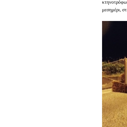
κτηνοτρόφων
μεσημέρι, σ