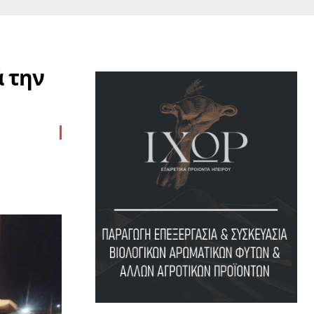
ά την