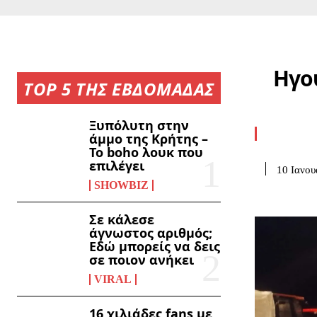
Ηγου
TOP 5 ΤΗΣ ΕΒΔΟΜΑΔΑΣ
Ξυπόλυτη στην
άμμο της Κρήτης –
Το boho λουκ που
επιλέγει
10 Ιανου
SHOWBIZ
Σε κάλεσε
άγνωστος αριθμός;
Εδώ μπορείς να δεις
σε ποιον ανήκει
VIRAL
16 χιλιάδες fans με