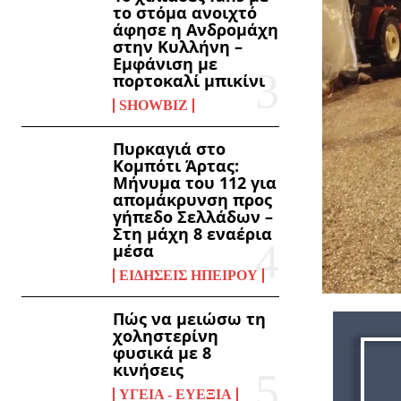
το στόμα ανοιχτό
άφησε η Ανδρομάχη
στην Κυλλήνη –
Εμφάνιση με
πορτοκαλί μπικίνι
SHOWBIZ
Πυρκαγιά στο
Κομπότι Άρτας:
Μήνυμα του 112 για
απομάκρυνση προς
γήπεδο Σελλάδων –
Στη μάχη 8 εναέρια
μέσα
ΕΙΔΉΣΕΙΣ ΗΠΕΊΡΟΥ
Πώς να μειώσω τη
χοληστερίνη
φυσικά με 8
κινήσεις
ΥΓΕΊΑ - ΕΥΕΞΊΑ