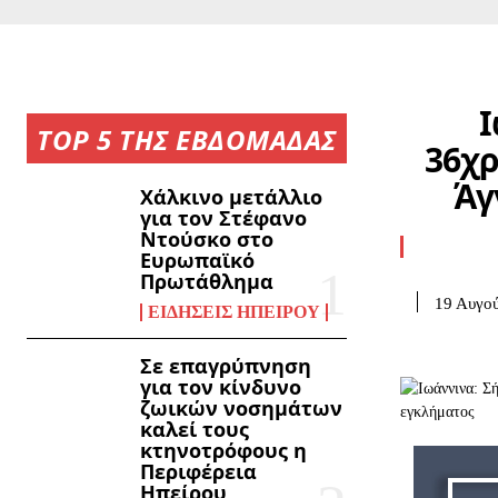
Ι
TOP 5 ΤΗΣ ΕΒΔΟΜΑΔΑΣ
36χρ
Άγ
Χάλκινο μετάλλιο
για τον Στέφανο
Ντούσκο στο
Ευρωπαϊκό
Πρωτάθλημα
19 Αυγού
ΕΙΔΉΣΕΙΣ ΗΠΕΊΡΟΥ
Σε επαγρύπνηση
για τον κίνδυνο
ζωικών νοσημάτων
καλεί τους
κτηνοτρόφους η
Περιφέρεια
Ηπείρου