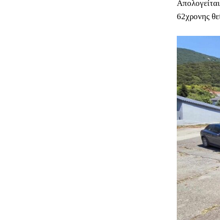
Απολογείται
62χρονης θε