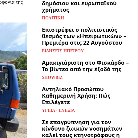
οφονία της
δημόσιου και ευρωπαϊκού
χρήματος
ΠΟΛΙΤΙΚΉ
Επιστρέφει ο πολιτιστικός
θεσμός των «Ηπειρωτικών» –
Πρεμιέρα στις 22 Αυγούστου
ΕΙΔΉΣΕΙΣ ΗΠΕΊΡΟΥ
Αμακιγιάριστη στο Φισκάρδο –
Το βίντεο από την έξοδό της
SHOWBIZ
Αντηλιακό Προσώπου
Καθημερινή Χρήση: Πώς
Επιλέγετε
ΥΓΕΊΑ - ΕΥΕΞΊΑ
Σε επαγρύπνηση για τον
κίνδυνο ζωικών νοσημάτων
καλεί τους κτηνοτρόφους η