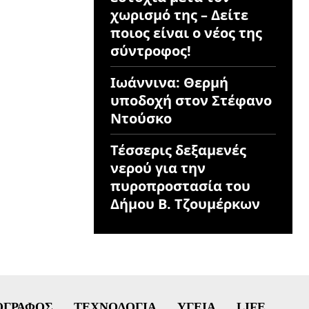
χωρισμό της – Δείτε
ποιος είναι ο νέος της
σύντροφος!
Ιωάννινα: Θερμή
υποδοχή στον Στέφανο
Ντούσκο
Τέσσερις δεξαμενές
νερού για την
πυροπροστασία του
Δήμου Β. Τζουμέρκων
ΟΓΡΆΦΟΣ
ΤΕΧΝΟΛΟΓΊΑ
ΥΓΕΊΑ
LIFE