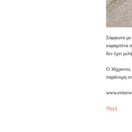
Σύμφωνα με 
καραμπίνα σ
δεν έχει μι
Ο 36χρονος 
παράνομη οπ
www.ertnew
Πηγή