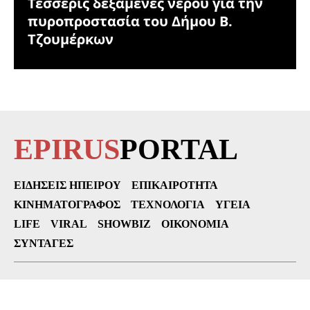
Τέσσερις δεξαμενές νερού για την
πυροπροστασία του Δήμου Β.
Τζουμέρκων
EPIRUS
PORTAL
ΕΙΔΉΣΕΙΣ ΗΠΕΊΡΟΥ
ΕΠΙΚΑΙΡΌΤΗΤΑ
ΚΙΝΗΜΑΤΟΓΡΆΦΟΣ
ΤΕΧΝΟΛΟΓΊΑ
ΥΓΕΊΑ
LIFE
VIRAL
SHOWBIZ
ΟΙΚΟΝΟΜΊΑ
ΣΥΝΤΑΓΈΣ