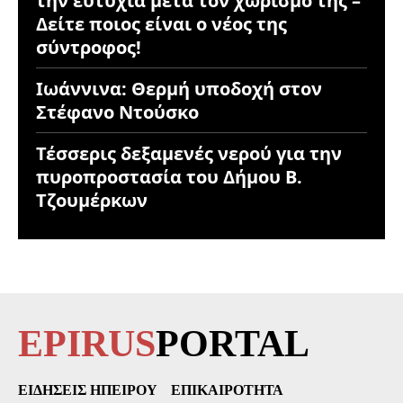
την ευτυχία μετά τον χωρισμό της –
Δείτε ποιος είναι ο νέος της
σύντροφος!
Ιωάννινα: Θερμή υποδοχή στον
Στέφανο Ντούσκο
Τέσσερις δεξαμενές νερού για την
πυροπροστασία του Δήμου Β.
Τζουμέρκων
EPIRUS
PORTAL
ΕΙΔΉΣΕΙΣ ΗΠΕΊΡΟΥ
ΕΠΙΚΑΙΡΌΤΗΤΑ