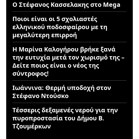
Ο Στέφανος Κασσελακης στο Mega
Ποιοι είναι οι 5 σχολιαστές
ελληνικού ποδοσφαίρου με τη
μεγαλύτερη επιρροή
Η Μαρίνα Καλογήρου βρήκε ξανά
την ευτυχία μετά τον χωρισμό της –
Δείτε ποιος είναι ο νέος της
σύντροφος!
Ιωάννινα: Θερμή υποδοχή στον
Στέφανο Ντούσκο
Τέσσερις δεξαμενές νερού για την
πυροπροστασία του Δήμου Β.
Τζουμέρκων