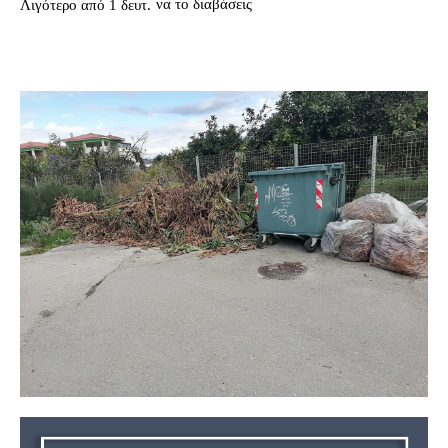
να το διαβάσεις
Λιγότερο από 1
δευτ.