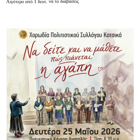
να το διαβάσεις
Λιγότερο από 1
δευτ.