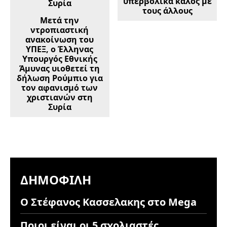
υπερβολικά καλός με
τους άλλους
Μετά την
ντροπιαστική
ανακοίνωση του
ΥΠΕΞ, ο Έλληνας
Υπουργός Εθνικής
Άμυνας υιοθετεί τη
δήλωση Ρούμπιο για
τον αφανισμό των
χριστιανών στη
Συρία
ΔΗΜΟΦΙΛΉ
Ο Στέφανος Κασσελακης στο Mega
Ποιοι είναι οι 5 σχολιαστές