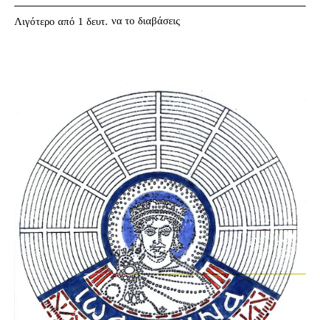
να το διαβάσεις
Λιγότερο από 1
δευτ.