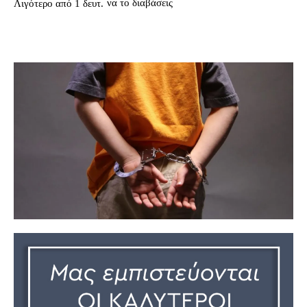
να το διαβάσεις
Λιγότερο από 1
δευτ.