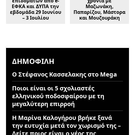
επιδομάτων από e-
χρονιά με
ΕΦΚΑ και ΔΥΠΑ την
Μαζωνάκη,
εβδομάδα 29 Ιουνίου
Παπαρίζου, Μάστορα
– 3 Ιουλίου
και Μουζουράκη
ΔΗΜΟΦΙΛΉ
Ο Στέφανος Κασσελακης στο Mega
Ποιοι είναι οι 5 σχολιαστές
ελληνικού ποδοσφαίρου με τη
μεγαλύτερη επιρροή
Η Μαρίνα Καλογήρου βρήκε ξανά
την ευτυχία μετά τον χωρισμό της –
Δείτε ποιος είναι ο νέος της