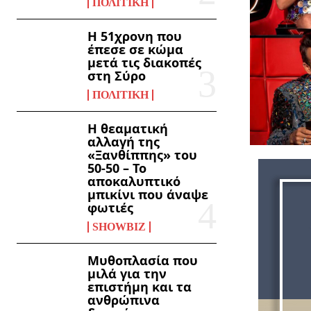
ΠΟΛΙΤΙΚΉ
Η 51χρονη που
έπεσε σε κώμα
μετά τις διακοπές
στη Σύρο
ΠΟΛΙΤΙΚΉ
Η θεαματική
αλλαγή της
«Ξανθίππης» του
50-50 – Το
αποκαλυπτικό
μπικίνι που άναψε
φωτιές
SHOWBIZ
Μυθοπλασία που
μιλά για την
επιστήμη και τα
ανθρώπινα