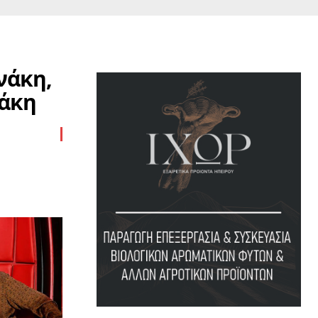
νάκη,
ράκη