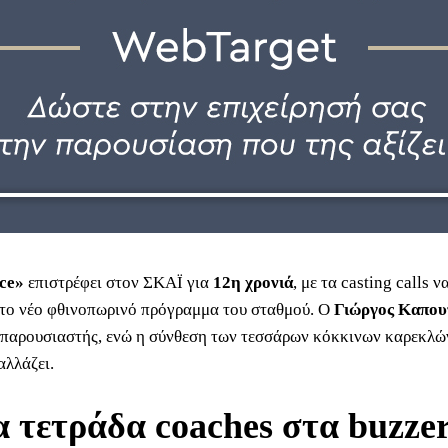
ce»
επιστρέφει στον ΣΚΑΪ για
12η χρονιά
, με τα casting calls 
 το νέο φθινοπωρινό πρόγραμμα του σταθμού. Ο
Γιώργος Καπου
 παρουσιαστής, ενώ η σύνθεση των τεσσάρων κόκκινων καρεκλώ
αλλάζει.
α τετράδα coaches στα buzze