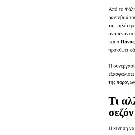
Από το Φάληρ
ραντεβού του
τις ψηλότερ
αναμένονται
και ο
Πάνος
προκύψει κά
Η συνεργασί
εξασφαλίσει
της παραγωγ
Τι αλ
σεζόν
Η κίνηση να 