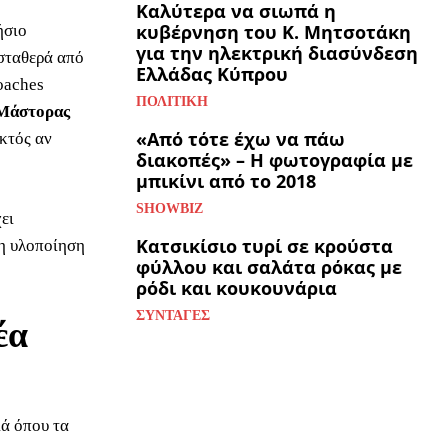
Καλύτερα να σιωπά η
κυβέρνηση του Κ. Μητσοτάκη
ήσιο
για την ηλεκτρική διασύνδεση
 σταθερά από
Ελλάδας Κύπρου
oaches
ΠΟΛΙΤΙΚΉ
Μάστορας
«Από τότε έχω να πάω
κτός αν
διακοπές» – Η φωτογραφία με
μπικίνι από το 2018
SHOWBIZ
ει
Κατσικίσιο τυρί σε κρούστα
 η υλοποίηση
φύλλου και σαλάτα ρόκας με
ρόδι και κουκουνάρια
ΣΥΝΤΑΓΈΣ
έα
ιά όπου τα