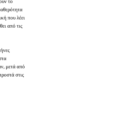
ουν το
σταθερότητα
ική που λέει
θει από τις
μήνες
στα
αν, μετά από
προστά στις