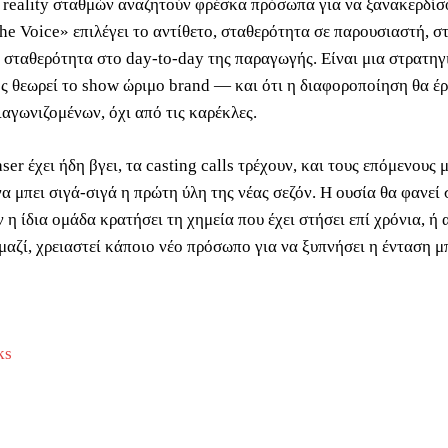
 reality σταθμών αναζητούν φρέσκα πρόσωπα για να ξανακερδίσ
The Voice» επιλέγει το αντίθετο, σταθερότητα σε παρουσιαστή, 
, σταθερότητα στο day-to-day της παραγωγής. Είναι μια στρατηγ
ός θεωρεί το show ώριμο brand — και ότι η διαφοροποίηση θα έρ
ιαγωνιζομένων, όχι από τις καρέκλες.
ser έχει ήδη βγει, τα casting calls τρέχουν, και τους επόμενους 
α μπει σιγά-σιγά η πρώτη ύλη της νέας σεζόν. Η ουσία θα φανεί 
ν η ίδια ομάδα κρατήσει τη χημεία που έχει στήσει επί χρόνια, ή 
μαζί, χρειαστεί κάποιο νέο πρόσωπο για να ξυπνήσει η ένταση μ
ks