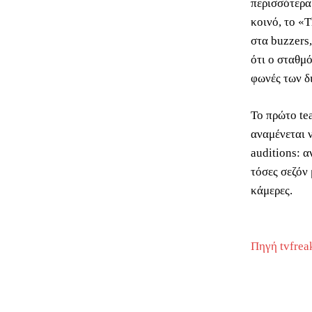
περισσότερα
κοινό, το «
στα buzzers
ότι ο σταθμ
φωνές των δ
Το πρώτο tea
αναμένεται ν
auditions: α
τόσες σεζόν 
κάμερες.
Πηγή tvfrea