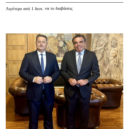
να το διαβάσεις
Λιγότερο από 1
δευτ.