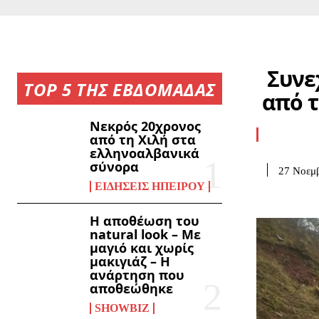
Συνε
TOP 5 ΤΗΣ ΕΒΔΟΜΑΔΑΣ
από τ
Νεκρός 20χρονος
από τη Χιλή στα
ελληνοαλβανικά
σύνορα
27 Νοεμβ
ΕΙΔΉΣΕΙΣ ΗΠΕΊΡΟΥ
Η αποθέωση του
natural look – Με
μαγιό και χωρίς
μακιγιάζ – Η
ανάρτηση που
αποθεώθηκε
SHOWBIZ