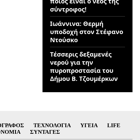
ποιος είναι ο νέος της
σύντροφος!
Ιωάννινα: Θερμή
υποδοχή στον Στέφανο
Ντούσκο
Τέσσερις δεξαμενές
νερού για την
πυροπροστασία του
Δήμου Β. Τζουμέρκων
ΟΓΡΆΦΟΣ
ΤΕΧΝΟΛΟΓΊΑ
ΥΓΕΊΑ
LIFE
ΟΝΟΜΊΑ
ΣΥΝΤΑΓΈΣ