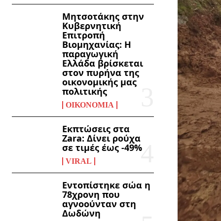
Μητσοτάκης στην
Κυβερνητική
Επιτροπή
Βιομηχανίας: Η
παραγωγική
Ελλάδα βρίσκεται
στον πυρήνα της
οικονομικής μας
πολιτικής
ΟΙΚΟΝΟΜΊΑ
Εκπτώσεις στα
Zara: Δίνει ρούχα
σε τιμές έως -49%
VIRAL
Εντοπίστηκε σώα η
78χρονη που
αγνοούνταν στη
Δωδώνη