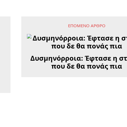
ΕΠΌΜΕΝΟ ΆΡΘΡΟ
Δυσμηνόρροια: Έφτασε η σ
που δε θα πονάς πια