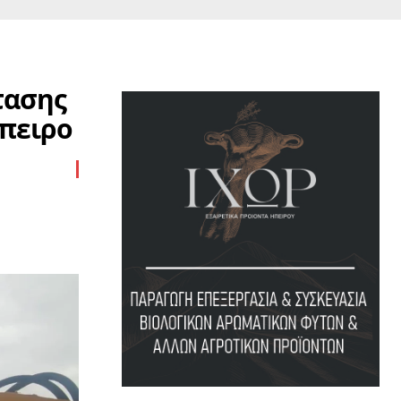
τασης
Ήπειρο