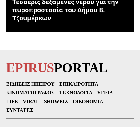
Τέσσερις δεξαμενές νερού για την
πυροπροστασία του Δήμου Β.
Τζουμέρκων
EPIRUS
PORTAL
ΕΙΔΉΣΕΙΣ ΗΠΕΊΡΟΥ
ΕΠΙΚΑΙΡΌΤΗΤΑ
ΚΙΝΗΜΑΤΟΓΡΆΦΟΣ
ΤΕΧΝΟΛΟΓΊΑ
ΥΓΕΊΑ
LIFE
VIRAL
SHOWBIZ
ΟΙΚΟΝΟΜΊΑ
ΣΥΝΤΑΓΈΣ