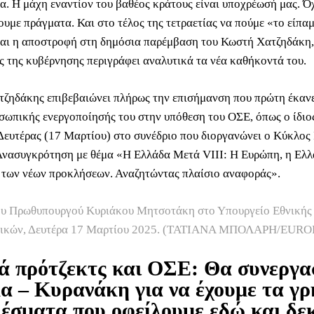
α. Η μάχη εναντίον του βαθέος κράτους είναι υποχρέωσή μας. Όχ
υμε πράγματα. Και στο τέλος της τετραετίας να πούμε «το είπαμ
ναι η αποστροφή στη δημόσια παρέμβαση του Κωστή Χατζηδάκη,
ς της κυβέρνησης περιγράφει αναλυτικά τα νέα καθήκοντά του.
τζηδάκης επιβεβαιώνει πλήρως την επισήμανση που πρώτη έκανε
οσωπικής ενεργοποίησής του στην υπόθεση του ΟΣΕ, όπως ο ίδι
 Δευτέρας (17 Μαρτίου) στο συνέδριο που διοργανώνει ο Κύκλος 
Ανασυγκρότηση με θέμα «Η Ελλάδα Μετά VIII: Η Ευρώπη, η Ελλ
 των νέων προκλήσεων. Αναζητώντας πλαίσιο αναφοράς».
ου Πρωθυπουργού Κυριάκου Μητσοτάκη στο Υπουργείο Εθνικής
μικών, Δευτέρα 17 Μαρτίου 2025. (ΤΑΤΙΑΝΑ ΜΠΟΛΑΡΗ/EURO
ά πρότζεκτς και ΟΣΕ: Θα συνεργ
α – Κυρανάκη για να έχουμε τα γ
έσματα που οφείλουμε εδώ και δεκ