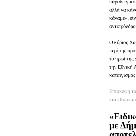
παραδείγματ
αλλά να κάνο
κάναμε», εί
αντιπρόεδρο
Ο κύριος Χα
περί της πρ
το πρωί της
την Εθνική 
καταιγισμός
Επίσκεψη τ
και Οικονο
«Ειδικ
με Δήμ
αποτελ