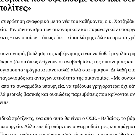
πολίτες»
σε ερώτηση αναφορικά με τα νέα του καθήκοντα, ο κ. Χατζηδάκ
χεία: Τον συντονισμό των οικονομικών και παραγωγικών υπουργ
εκτς «των οποίων – όπως είπε – είμαι λάτρης εδώ και αρκετά χρ
 συντονισμό, βούληση της κυβέρνησης είναι να δοθεί μεγαλύτερ
άκρο» (όπου όπως δείχνουν οι αναβαθμίσεις της οικονομίας και
ογισμού τα πράγματα πάνε καλά) αλλά στα «μίκρο». Δηλαδή επε
νταγωνισμός και ανταγωνιστικότητα της οικονομίας. «Με συντο
 από τα συναρμόδια υπουργεία, να τρέξουμε γρηγορότερα όχι κά
λά μερικές βασικές και ουσιώδεις παρεμβάσεις που κρίνονται α
είπε.
ιδικά πρότζεκτς, ένα από αυτά θα είναι ο ΟΣΕ. «Βεβαίως, το βάρ
 υπουργείο. Αλλά επειδή υπάρχουν συναρμοδιότητες και πράγμα
έξουν με ταχύτητα και συντονισμό, είναι κάτι που μου ανέθεσε ο