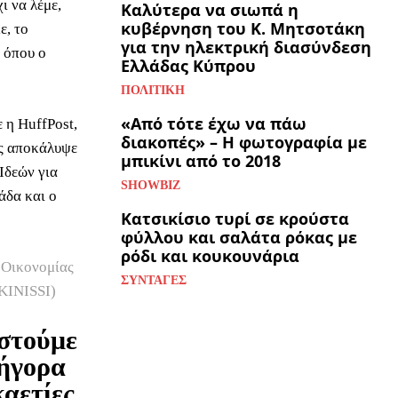
ι να λέμε,
Καλύτερα να σιωπά η
κυβέρνηση του Κ. Μητσοτάκη
ε, το
για την ηλεκτρική διασύνδεση
 όπου ο
Ελλάδας Κύπρου
ΠΟΛΙΤΙΚΉ
«Από τότε έχω να πάω
 η HuffPost,
διακοπές» – Η φωτογραφία με
ος αποκάλυψε
μπικίνι από το 2018
Ιδεών για
SHOWBIZ
άδα και ο
Κατσικίσιο τυρί σε κρούστα
φύλλου και σαλάτα ρόκας με
ρόδι και κουκουνάρια
 Οικονομίας
ΣΥΝΤΑΓΈΣ
KINISSI)
αστούμε
ρήγορα
αετίες