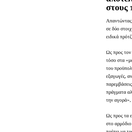
στους 
Απαντώντας 
σε δύο στοι
ειδικά πρότζ
Ως προς τον
τόσο στα «μ
του προϋπολ
εξαγωγές, α
παρεμβάσεις
πράγματα αλ
την αγορά», 
Ως προς τα ε
στο αρμόδιο
πρέπει να τρ