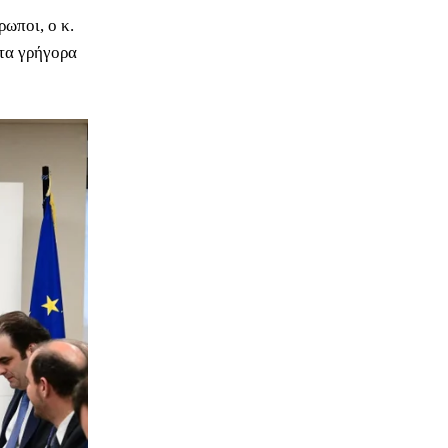
ρωποι, ο κ.
 τα γρήγορα