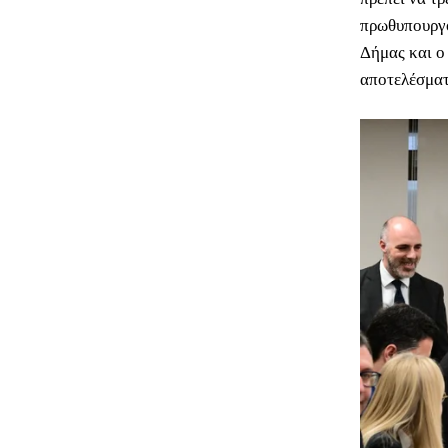
πρωθυπουργό
Δήμας και ο
αποτελέσματ