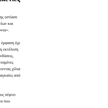
ης εστίασε
είων και
όνια».
η έμφαση όχι
 η εκτέλεση
νδύσεις,
νισμένες
νοντας χίλια
ναγκαίες από
ος πέφτει
τα που