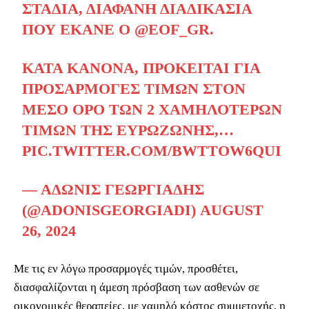
ΣΤΆΔΙΑ, ΔΙΑΦΑΝΉ ΔΙΑΔΙΚΑΣΊΑ
ΠΟΥ ΈΚΑΝΕ Ο
@EOF_GR
.
ΚΑΤΆ ΚΑΝΌΝΑ, ΠΡΌΚΕΙΤΑΙ ΓΙΑ
ΠΡΟΣΑΡΜΟΓΈΣ ΤΙΜΏΝ ΣΤΟΝ
ΜΈΣΟ ΌΡΟ ΤΩΝ 2 ΧΑΜΗΛΌΤΕΡΩΝ
ΤΙΜΏΝ ΤΗΣ ΕΥΡΩΖΏΝΗΣ,…
PIC.TWITTER.COM/BWTTOW6QUI
— ΆΔΩΝΙΣ ΓΕΩΡΓΙΆΔΗΣ
(@ADONISGEORGIADI)
AUGUST
26, 2024
Με τις εν λόγω προσαρμογές τιμών, προσθέτει,
διασφαλίζονται η άμεση πρόσβαση των ασθενών σε
οικονομικές θεραπείες, με χαμηλό κόστος συμμετοχής, η