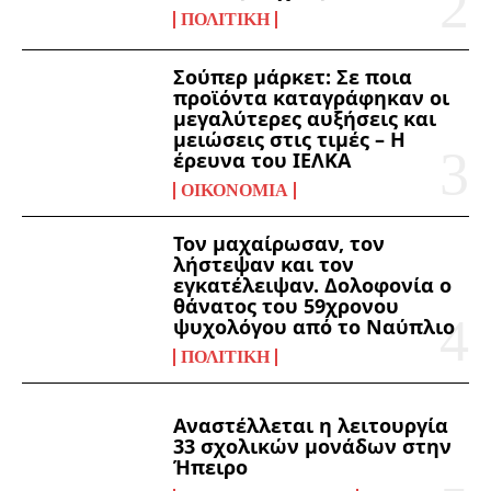
ΠΟΛΙΤΙΚΉ
Σούπερ μάρκετ: Σε ποια
προϊόντα καταγράφηκαν οι
μεγαλύτερες αυξήσεις και
μειώσεις στις τιμές – Η
έρευνα του ΙΕΛΚΑ
ΟΙΚΟΝΟΜΊΑ
Τον μαχαίρωσαν, τον
λήστεψαν και τον
εγκατέλειψαν. Δολοφονία ο
θάνατος του 59χρονου
ψυχολόγου από το Ναύπλιο
ΠΟΛΙΤΙΚΉ
Αναστέλλεται η λειτουργία
33 σχολικών μονάδων στην
Ήπειρο