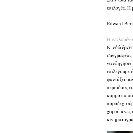
επιλογές. Η
Edward Bert
H ινφλουένσ
Κι εδώ έρχε
συγγραφέας 
να εξηγήσει
επιλέγουμε έ
φαντάζει σαν
περιόδους ε
κομμάτια σα
παραδεχτούμ
χαρούμενες κ
κινηματογρα