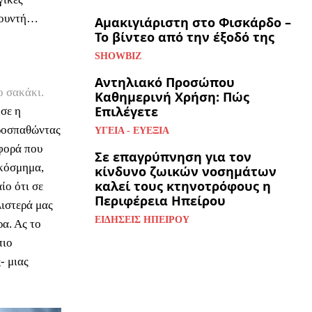
 μουντή…
Αμακιγιάριστη στο Φισκάρδο –
Το βίντεο από την έξοδό της
SHOWBIZ
Αντηλιακό Προσώπου
ο σακάκι.
Καθημερινή Χρήση: Πώς
Επιλέγετε
ησε η
προσπαθώντας
ΥΓΕΊΑ - ΕΥΕΞΊΑ
 φορά που
Σε επαγρύπνηση για τον
 κόσμημα,
κίνδυνο ζωικών νοσημάτων
καλεί τους κτηνοτρόφους η
ίο ότι σε
Περιφέρεια Ηπείρου
λιστερά μας
ΕΙΔΉΣΕΙΣ ΗΠΕΊΡΟΥ
α. Ας το
πιο
- μιας