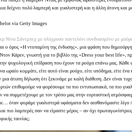
 μια δείχνει πολύ λαμπερή και γυαλιστερή και η άλλη άτονη και
helot via Getty Images
ερ Νίνα Σάντμπεχ με ολόχρυσο παντελόνι συνδυασμένο με μαύρ
ται ο όρος «Η ντοπαμίνη της ένδυσης», μια φράση που δημιούργ
Ντον Κάρεν, γνωστή για το βιβλίο της «Dress your best life», 
 την ψυχολογική επίδραση που έχουν τα ρούχα επάνω μας. Κάθε
να ωραίο κομμάτι, είτε αυτό είναι ρούχο, είτε υπόδημα, είτε ένα
 μια άτυπη δήλωση ότι ξεκινάμε με καλή διάθεση. Δεν είναι τυχα
ορτών επιθυμούμε να φορέσουμε τα πιο εντυπωσιακά, τα πιο γυα
ν να συμμετέχουμε με τον τρόπο μας στην εορταστική ατμόσφαιρ
ε… όταν φοράμε γυαλιστερά υφάσματα δεν αισθανόμαστε λίγο 
αι πιο λαμπερές σαν να είμαστε μέρος – αν όχι πρωταγωνίστριες
φικής ταινίας;