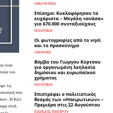
ΟΙΚΟΝΟΜΊΑ
Επίσημο: Κυκλοφόρησαν τα
ευχάριστα – Μεγάλη «ανάσα»
για 670.000 συνταξιούχους
ΠΟΛΙΤΙΚΉ
Οι φωτογραφίες από το νησί
και το προσκύνημα
SHOWBIZ
Βόμβα του Γιώργου Κύρτσου
αι έναν
για οργανωμένη λεηλασία
δημόσιου και ευρωπαϊκού
οποία του
χρήματος
ι
ΠΟΛΙΤΙΚΉ
υμε τις
ροσωπική σου
Επιστρέφει ο πολιτιστικός
θεσμός των «Ηπειρωτικών» –
σου». Η Κέιτ
Πρεμιέρα στις 22 Αυγούστου
φορο στυλ.
ΕΙΔΉΣΕΙΣ ΗΠΕΊΡΟΥ
γικές