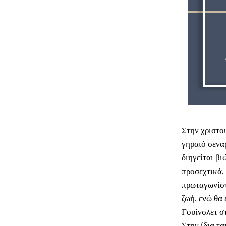
Στην χριστο
γηραιό σεναρ
διηγείται β
προσεχτικά,
πρωταγωνίστ
ζωή, ενώ θα
Γουίνσλετ σ
Στην ίδια τ