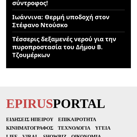
σύντροφος!
Ιωάννινα: Θερμή υποδοχή στον
Στέφανο Ντούσκο
Τέσσερις δεξαμενές νερού για την
πυροπροστασία του Δήμου Β.
Τζουμέρκων
EPIRUS
PORTAL
ΕΙΔΉΣΕΙΣ ΗΠΕΊΡΟΥ
ΕΠΙΚΑΙΡΌΤΗΤΑ
ΚΙΝΗΜΑΤΟΓΡΆΦΟΣ
ΤΕΧΝΟΛΟΓΊΑ
ΥΓΕΊΑ
LIFE
VIRAL
SHOWBIZ
ΟΙΚΟΝΟΜΊΑ