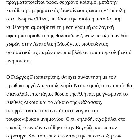
πραγματοποιείται τώρα, σε χρόνο κρίσιμο, μετά την
κατάθεση της ρηματικής διακοίνωσης από την Τρίπολη
στα Ηνωμένα Έθνη, με βάση την οποία η μεταβατική
κυβέρνηση αμφισβητεί τη μέση γραμμή ως λογική
αφετηρία οριοθέτησης θαλασσίων ζωνών μεταξύ των δύο
χωρών στην Ανατολική Μεσόγειο, υιοθετώντας
ουσιαστικά τις παράνομες προβλέψεις του τουρκολιβυκού
μνημονίου.
Ο Γιώργος Γεραπετρίτης, θα έχει συνάντηση με τον
πρωθυπουργό Αμπντούλ Χαμίτ Ντιμπεϊμπά, στον οποίο θα
επαναλάβει τις πάγιες θέσεις της Αθήνας, με γνώμονα το
Διεθνές Δίκαιο και το Δίκαιο της Θάλασσας,
απορρίπτοντας την ανυπόστατη λογική του
τουρκολιβυκού μνημονίου. Ό,τι, δηλαδή, είχε βάλει στο
τραπέζι όταν συναντήθηκε στην Βεγγάζη και με τον
στρατηγό Χαφτάρ, επιδιώκοντας την επανέναρξη των