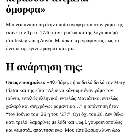
όμορφα»
Μία νέα ανάρτηση στην οποία αναφέρεται στον γάμο της
έκανε την Τρίτη 17/6 στον προσωπικό της λογαριασμό
στο Instagram η Δανάη Μπάρκα περιγράφοντας πως το
όνειρό της έγινε πραγματικότητα.
Η ανάρτηση της:
Όπως επισημαίνει:
«Φλεβάρη, πήρα δειλά δειλά την Μary
Γiatra και της είπα “Λέμε να κάνουμε έναν γάμο τον
Ιούνιο, εντελώς ελληνικό, εντελώς Μανιάτικο, εντελώς
χαλαρό και συγχρόνως ρομαντικό…” η απάντηση ήταν
“τον Ιούνιο του ‘26 ή του ‘27;”. Όχι όχι του 26. Δεν θέλω
κάτι τρελό, λαμαρίνες με λάδι και ψωμί, γουρουνοπούλες
και γεμιστά.. απάντησα εγώ. Μου είπε δώσμου λίγη ώρα