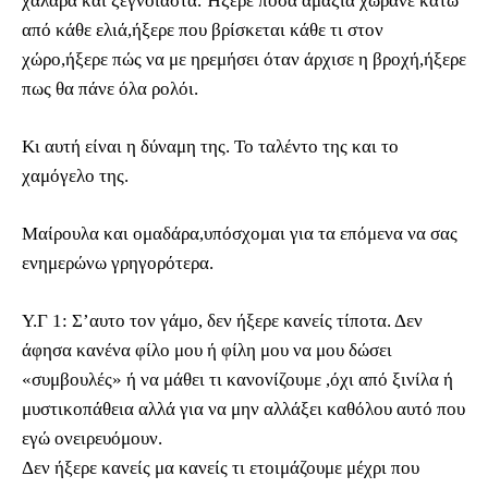
χαλαρά και ξέγνοιαστα. Ήξερε πόσα αμάξια χωράνε κάτω
από κάθε ελιά,ήξερε που βρίσκεται κάθε τι στον
χώρο,ήξερε πώς να με ηρεμήσει όταν άρχισε η βροχή,ήξερε
πως θα πάνε όλα ρολόι.
Κι αυτή είναι η δύναμη της. Το ταλέντο της και το
χαμόγελο της.
Μαίρουλα και ομαδάρα,υπόσχομαι για τα επόμενα να σας
ενημερώνω γρηγορότερα.
Υ.Γ 1: Σ’αυτο τον γάμο, δεν ήξερε κανείς τίποτα. Δεν
άφησα κανένα φίλο μου ή φίλη μου να μου δώσει
«συμβουλές» ή να μάθει τι κανονίζουμε ,όχι από ξινίλα ή
μυστικοπάθεια αλλά για να μην αλλάξει καθόλου αυτό που
εγώ ονειρευόμουν.
Δεν ήξερε κανείς μα κανείς τι ετοιμάζουμε μέχρι που