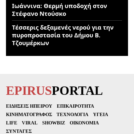
Ιωάννινα: Θερμή υποδοχή στον
Στέφανο Ντούσκο
Τέσσερις δεξαμενές νερού για την
πυροπροστασία του Δήμου Β.
Τζουμέρκων
EPIRUS
PORTAL
ΕΙΔΉΣΕΙΣ ΗΠΕΊΡΟΥ
ΕΠΙΚΑΙΡΌΤΗΤΑ
ΚΙΝΗΜΑΤΟΓΡΆΦΟΣ
ΤΕΧΝΟΛΟΓΊΑ
ΥΓΕΊΑ
LIFE
VIRAL
SHOWBIZ
ΟΙΚΟΝΟΜΊΑ
ΣΥΝΤΑΓΈΣ