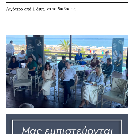
να το διαβάσεις
Λιγότερο από 1
δευτ.