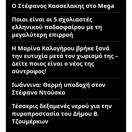
Ο Στέφανος Κασσελακης στο Mega
Ποιοι είναι οι 5 σχολιαστές
ελληνικού ποδοσφαίρου με τη
μεγαλύτερη επιρροή
Η Μαρίνα Καλογήρου βρήκε ξανά
την ευτυχία μετά τον χωρισμό της –
Δείτε ποιος είναι ο νέος της
σύντροφος!
Ιωάννινα: Θερμή υποδοχή στον
Στέφανο Ντούσκο
Τέσσερις δεξαμενές νερού για την
πυροπροστασία του Δήμου Β.
Τζουμέρκων