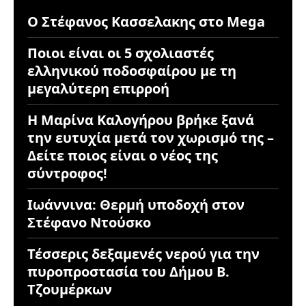
Ο Στέφανος Κασσελακης στο Mega
Ποιοι είναι οι 5 σχολιαστές
ελληνικού ποδοσφαίρου με τη
μεγαλύτερη επιρροή
Η Μαρίνα Καλογήρου βρήκε ξανά
την ευτυχία μετά τον χωρισμό της –
Δείτε ποιος είναι ο νέος της
σύντροφος!
Ιωάννινα: Θερμή υποδοχή στον
Στέφανο Ντούσκο
Τέσσερις δεξαμενές νερού για την
πυροπροστασία του Δήμου Β.
Τζουμέρκων