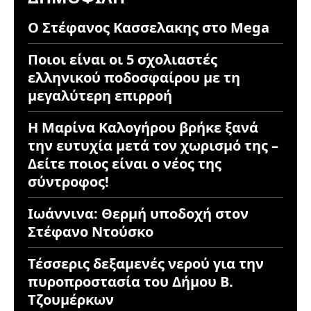
Ο Στέφανος Κασσελακης στο Mega
Ποιοι είναι οι 5 σχολιαστές
ελληνικού ποδοσφαίρου με τη
μεγαλύτερη επιρροή
Η Μαρίνα Καλογήρου βρήκε ξανά
την ευτυχία μετά τον χωρισμό της –
Δείτε ποιος είναι ο νέος της
σύντροφος!
Ιωάννινα: Θερμή υποδοχή στον
Στέφανο Ντούσκο
Τέσσερις δεξαμενές νερού για την
πυροπροστασία του Δήμου Β.
Τζουμέρκων