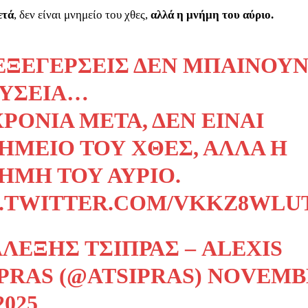
ετά
, δεν είναι μνημείο του χθες,
αλλά η μνήμη του αύριο.
 ΕΞΕΓΈΡΣΕΙΣ ΔΕΝ ΜΠΑΊΝΟΥΝ
ΥΣΕΊΑ…
ΧΡΌΝΙΑ ΜΕΤΆ, ΔΕΝ ΕΊΝΑΙ
ΗΜΕΊΟ ΤΟΥ ΧΘΕΣ, ΑΛΛΆ Η
ΉΜΗ ΤΟΥ ΑΎΡΙΟ.
C.TWITTER.COM/VKKZ8WLU
ΛΈΞΗΣ ΤΣΊΠΡΑΣ – ALEXIS
PRAS (@ATSIPRAS)
NOVEMB
2025