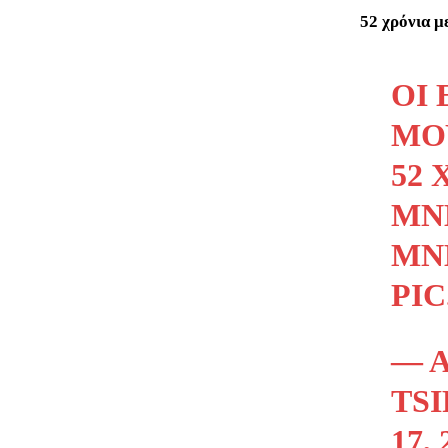
52 χρόνια μ
ΟΙ
ΜΟ
52 
ΜΝ
ΜΝ
PI
— Α
TSI
17, 