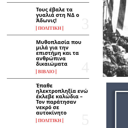
Τους έβαλε τα
γυαλιά στη ΝΔ ο
Άδωνις!
ΠΟΛΙΤΙΚΉ
Μυθοπλασία που
μιλά για την
επιστήμη και τα
ανθρώπινα
δικαιώματα
ΒΙΒΛΊΟ
Έπαθε
ηλεκτροπληξία ενώ
έκλεβε καλώδια –
Τον παράτησαν
νεκρό σε
αυτοκίνητο
ΠΟΛΙΤΙΚΉ