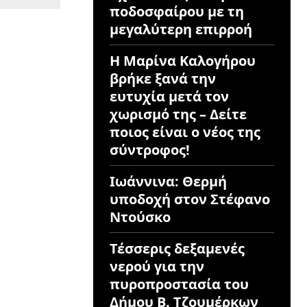
ποδοσφαίρου με τη
μεγαλύτερη επιρροή
Η Μαρίνα Καλογήρου
βρήκε ξανά την
ευτυχία μετά τον
χωρισμό της – Δείτε
ποιος είναι ο νέος της
σύντροφος!
Ιωάννινα: Θερμή
υποδοχή στον Στέφανο
Ντούσκο
Τέσσερις δεξαμενές
νερού για την
πυροπροστασία του
Δήμου Β. Τζουμέρκων