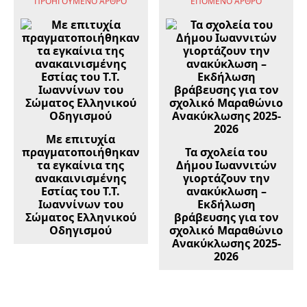
ΠΡΟΗΓΟΎΜΕΝΟ ΆΡΘΡΟ
ΕΠΌΜΕΝΟ ΆΡΘΡΟ
Με επιτυχία
πραγματοποιήθηκαν
Τα σχολεία του
τα εγκαίνια της
Δήμου Ιωαννιτών
ανακαινισμένης
γιορτάζουν την
Εστίας του Τ.Τ.
ανακύκλωση –
Ιωαννίνων του
Εκδήλωση
Σώματος Ελληνικού
βράβευσης για τον
Οδηγισμού
σχολικό Μαραθώνιο
Ανακύκλωσης 2025-
2026