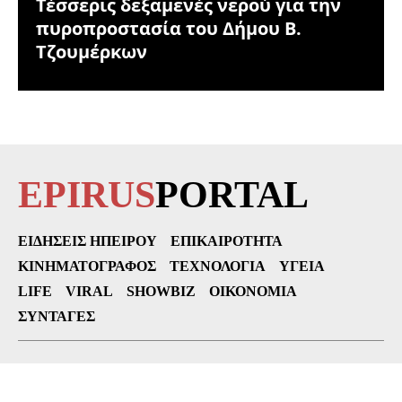
Τέσσερις δεξαμενές νερού για την
πυροπροστασία του Δήμου Β.
Τζουμέρκων
EPIRUS
PORTAL
ΕΙΔΉΣΕΙΣ ΗΠΕΊΡΟΥ
ΕΠΙΚΑΙΡΌΤΗΤΑ
ΚΙΝΗΜΑΤΟΓΡΆΦΟΣ
ΤΕΧΝΟΛΟΓΊΑ
ΥΓΕΊΑ
LIFE
VIRAL
SHOWBIZ
ΟΙΚΟΝΟΜΊΑ
ΣΥΝΤΑΓΈΣ