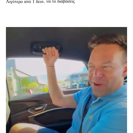
να το διαβάσεις
Λιγότερο από 1
δευτ.